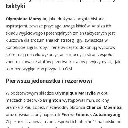
taktyki
Olympique Marsylia
, jako drużyna z bogatą historią i
aspiracjami, zawsze przyciąga uwagę kibiców. Analiza ich
składu wyjściowego i potencjalnych zmian taktycznych jest
kluczowa dla zrozumienia ich strategii gry, zwłaszcza w
kontekście Ligi Europy. Trenerzy często dokonują wyborów,
które mają na celu wykorzystanie mocnych stron zespołu i
zneutralizowanie atutów przeciwnika, a my przyjrzymy się, jak
to może wyglądać w przypadku OM.
Pierwsza jedenastka i rezerwowi
W podstawowym składzie
Olympique Marsylia
w obu
meczach przeciwko
Brighton
występowali m.in. solidny
bramkarz Pau López, niezawodny obrońca
Chancel Mbemba
oraz doświadczony napastnik
Pierre-Emerick Aubameyang
.
Ci piłkarze stanowią trzon zespołu i ich obecność na boisku od