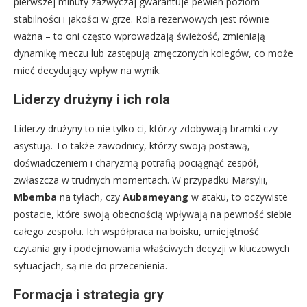
pierwszej minuty zazwyczaj gwarantuje pewien poziom
stabilności i jakości w grze. Rola rezerwowych jest równie
ważna – to oni często wprowadzają świeżość, zmieniają
dynamikę meczu lub zastępują zmęczonych kolegów, co może
mieć decydujący wpływ na wynik.
Liderzy drużyny i ich rola
Liderzy drużyny to nie tylko ci, którzy zdobywają bramki czy
asystują. To także zawodnicy, którzy swoją postawą,
doświadczeniem i charyzmą potrafią pociągnąć zespół,
zwłaszcza w trudnych momentach. W przypadku Marsylii,
Mbemba
na tyłach, czy
Aubameyang
w ataku, to oczywiste
postacie, które swoją obecnością wpływają na pewność siebie
całego zespołu. Ich współpraca na boisku, umiejętność
czytania gry i podejmowania właściwych decyzji w kluczowych
sytuacjach, są nie do przecenienia.
Formacja i strategia gry