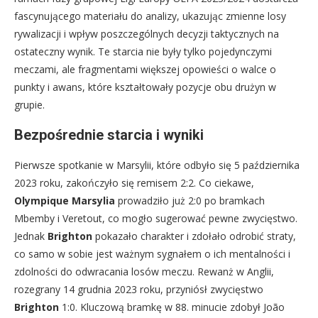
fascynującego materiału do analizy, ukazując zmienne losy
rywalizacji i wpływ poszczególnych decyzji taktycznych na
ostateczny wynik. Te starcia nie były tylko pojedynczymi
meczami, ale fragmentami większej opowieści o walce o
punkty i awans, które kształtowały pozycje obu drużyn w
grupie.
Bezpośrednie starcia i wyniki
Pierwsze spotkanie w Marsylii, które odbyło się 5 października
2023 roku, zakończyło się remisem 2:2. Co ciekawe,
Olympique Marsylia
prowadziło już 2:0 po bramkach
Mbemby i Veretout, co mogło sugerować pewne zwycięstwo.
Jednak
Brighton
pokazało charakter i zdołało odrobić straty,
co samo w sobie jest ważnym sygnałem o ich mentalności i
zdolności do odwracania losów meczu. Rewanż w Anglii,
rozegrany 14 grudnia 2023 roku, przyniósł zwycięstwo
Brighton
1:0. Kluczową bramkę w 88. minucie zdobył João