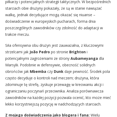
piłkarzy i potencjalnych strategii taktycznych. W bezpośrednich
starciach obie drużyny pokazały, że są w stanie nawiązać
walkę, jednak decydujące mogą okazać się niuanse –
doświadczenie w europejskich pucharach, forma dnia
poszczególnych zawodników czy zdolność do adaptacji w
trakcie meczu.
Siła ofensywna obu drużyn jest zauważalna, z kluczowymi
strzelcami jak
João Pedro
po stronie
Brighton
i
potencjalnymi zagrożeniami ze strony
Aubameyanga
dla
Marsylii. Podobnie w defensywie, obecność solidnych
obrońców jak
Mbemba
czy
Dunk
daje pewność. Środek pola
często decyduje o kontroli nad meczem; drużyna, która
zdominuje tę strefę, zyskuje przewagę w kreowaniu akcji i
ograniczaniu poczynań przeciwnika. Analiza porównawcza
zawodników na każdej pozycji pozwala ocenić, kto może mieć
lekko korzystniejszą pozycję w nadchodzących starciach.
Z mojego doświadczenia jako blogera i fana:
Wielu