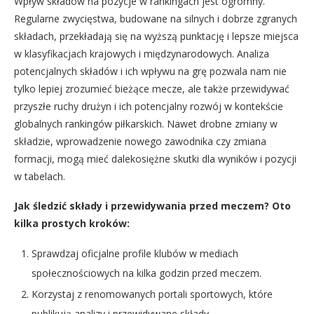
Wpływ składów na pozycje w rankingach jest ogromny.
Regularne zwycięstwa, budowane na silnych i dobrze zgranych
składach, przekładają się na wyższą punktację i lepsze miejsca
w klasyfikacjach krajowych i międzynarodowych. Analiza
potencjalnych składów i ich wpływu na grę pozwala nam nie
tylko lepiej zrozumieć bieżące mecze, ale także przewidywać
przyszłe ruchy drużyn i ich potencjalny rozwój w kontekście
globalnych rankingów piłkarskich. Nawet drobne zmiany w
składzie, wprowadzenie nowego zawodnika czy zmiana
formacji, mogą mieć dalekosiężne skutki dla wyników i pozycji
w tabelach.
Jak śledzić składy i przewidywania przed meczem? Oto
kilka prostych kroków:
Sprawdzaj oficjalne profile klubów w mediach
społecznościowych na kilka godzin przed meczem.
Korzystaj z renomowanych portali sportowych, które
publikują analizy i przewidywane składy.