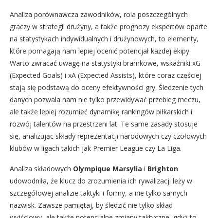
Analiza porównawcza zawodników, rola poszczególnych
graczy w strategii drużyny, a także prognozy ekspertów oparte
na statystykach indywidualnych i drużynowych, to elementy,
które pomagają nam lepiej ocenić potencjał każdej ekipy.
Warto zwracać uwagę na statystyki bramkowe, wskaźniki xG
(Expected Goals) i xA (Expected Assists), które coraz częściej
stają się podstawą do oceny efektywności gry. Śledzenie tych
danych pozwala nam nie tylko przewidywać przebieg meczu,
ale także lepiej rozumieć dynamikę rankingów piłkarskich i
rozwój talentów na przestrzeni lat. Te same zasady stosuje
się, analizując składy reprezentacji narodowych czy czołowych
klubów w ligach takich jak Premier League czy La Liga.
Analiza składowych
Olympique Marsylia
i
Brighton
udowodniła, że klucz do zrozumienia ich rywalizacji leży w
szczegółowej analizie taktyki i formy, a nie tylko samych
nazwisk. Zawsze pamiętaj, by śledzić nie tylko skład
wyjściowy, ale także potencjalne zmiany taktyczne, gdyż to