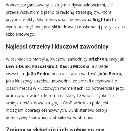
dobrze zorganizowany, z silnymi indywidualnościami, ale
przede wszystkim z jasno określoną strategią gry, która
przynosi efekty. Siła ofensywna i defensywna
Brighton
to
wynik przemyślanej polityki kadrowej i doskonałej pracy sztabu
szkoleniowego.
Najlepsi strzelcy i kluczowi zawodnicy
W starciach z Marsylią, kluczowi zawodnicy
Brighton
, tacy jak
Lewis Dunk
,
Pascal Groß
,
Kaoru Mitoma
, a przede
wszystkim
João Pedro
, pokazali swoją wartość.
João Pedro
,
jako kluczowy strzelec, udowodnił, że potrafi decydować o
losach meczu w kluczowych momentach, co potwierdziła jego
bramka w rewanżu. Mitoma na skrzydle wnosi szybkość i
umiejętność kreowania gry, a Groß w środku pola jest
mózgiem operacji ofensywnych. Dunk stanowi ostoję
defensywy, zapewniając stabilność w obronie.
Zmiany w składzie i ich wpływ na grę