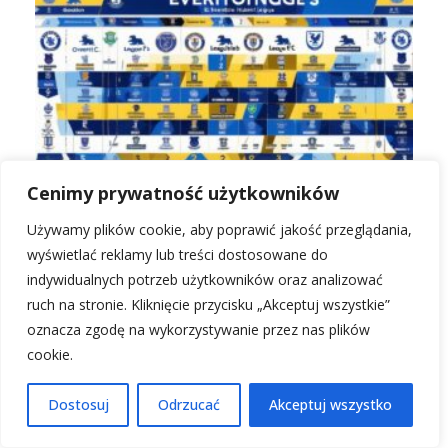
Cenimy prywatność użytkowników
Rankingi Everton: Aktualna pozycja w tabeli
ligowej
Używamy plików cookie, aby poprawić jakość przeglądania,
wyświetlać reklamy lub treści dostosowane do
indywidualnych potrzeb użytkowników oraz analizować
ruch na stronie. Kliknięcie przycisku „Akceptuj wszystkie”
oznacza zgodę na wykorzystywanie przez nas plików
PRZECZYTAJ KONIECZNIE!
cookie.
Dostosuj
Odrzucać
Akceptuj wszystko