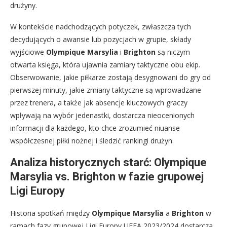
drużyny.
W kontekście nadchodzących potyczek, zwłaszcza tych
decydujących o awansie lub pozycjach w grupie, składy
wyjściowe
Olympique Marsylia
i
Brighton
są niczym
otwarta księga, która ujawnia zamiary taktyczne obu ekip.
Obserwowanie, jakie piłkarze zostają desygnowani do gry od
pierwszej minuty, jakie zmiany taktyczne są wprowadzane
przez trenera, a także jak absencje kluczowych graczy
wpływają na wybór jedenastki, dostarcza nieocenionych
informacji dla każdego, kto chce zrozumieć niuanse
współczesnej piłki nożnej i śledzić rankingi drużyn.
Analiza historycznych starć: Olympique
Marsylia vs. Brighton w fazie grupowej
Ligi Europy
Historia spotkań między
Olympique Marsylia
a
Brighton
w
ramach fazy grupowej Ligi Europy UEFA 2023/2024 dostarcza