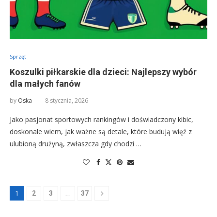
Sprzęt
Koszulki piłkarskie dla dzieci: Najlepszy wybór
dla małych fanów
by
Oska
8 stycznia, 2026
Jako pasjonat sportowych rankingów i doświadczony kibic,
doskonale wiem, jak ważne są detale, które budują więź z
ulubioną drużyną, zwłaszcza gdy chodzi …
1
…
2
3
37