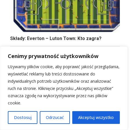
Składy: Everton – Luton Town: Kto zagra?
Cenimy prywatność użytkowników
Używamy plików cookie, aby poprawić jakość przeglądania,
wyświetlać reklamy lub treści dostosowane do
indywidualnych potrzeb użytkowników oraz analizować
ruch na stronie. Kliknięcie przycisku „Akceptuj wszystkie”
oznacza zgodę na wykorzystywanie przez nas plików
cookie.
Składy: Jagiellonia Białystok vs Lechia Gdańsk –
Dostosuj
Odrzucać
Akceptuj wszystko
kto zagra?