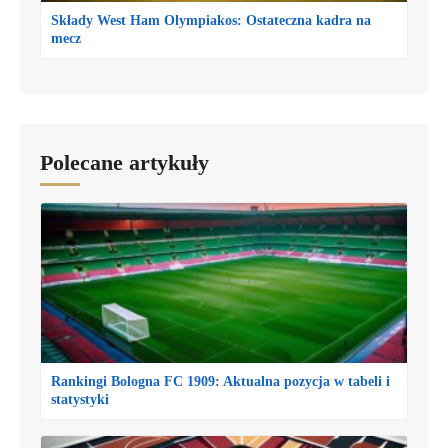
Składy West Ham Olympiakos: Ostateczna kadra na
mecz
Polecane artykuły
Rankingi Bologna FC 1909: Aktualna pozycja w tabeli i
statystyki