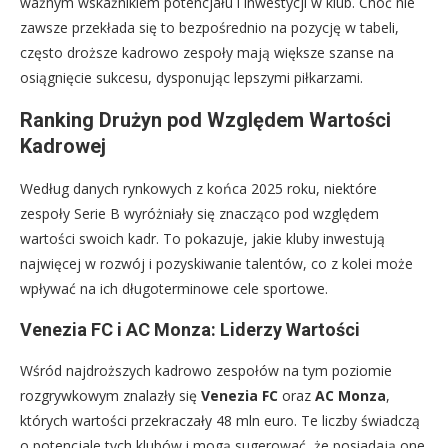
ważnym wskaźnikiem potencjału i inwestycji w klub. Choć nie
zawsze przekłada się to bezpośrednio na pozycję w tabeli,
często droższe kadrowo zespoły mają większe szanse na
osiągnięcie sukcesu, dysponując lepszymi piłkarzami.
Ranking Drużyn pod Względem Wartości
Kadrowej
Według danych rynkowych z końca 2025 roku, niektóre
zespoły Serie B wyróżniały się znacząco pod względem
wartości swoich kadr. To pokazuje, jakie kluby inwestują
najwięcej w rozwój i pozyskiwanie talentów, co z kolei może
wpływać na ich długoterminowe cele sportowe.
Venezia FC i AC Monza: Liderzy Wartości
Wśród najdroższych kadrowo zespołów na tym poziomie
rozgrywkowym znalazły się
Venezia FC
oraz
AC Monza
,
których wartości przekraczały 48 mln euro. Te liczby świadczą
o potencjale tych klubów i mogą sugerować, że posiadają one