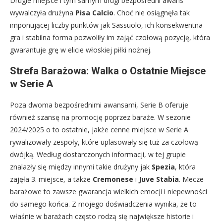
Drugie miejsce i tym samym drugi bezpośredni awans
wywalczyła drużyna
Pisa Calcio
. Choć nie osiągnęła tak
imponującej liczby punktów jak Sassuolo, ich konsekwentna
gra i stabilna forma pozwoliły im zająć czołową pozycję, która
gwarantuje grę w elicie włoskiej piłki nożnej.
Strefa Barażowa: Walka o Ostatnie Miejsce
w Serie A
Poza dwoma bezpośrednimi awansami, Serie B oferuje
również szansę na promocję poprzez baraże. W sezonie
2024/2025 o to ostatnie, jakże cenne miejsce w Serie A
rywalizowały zespoły, które uplasowały się tuż za czołową
dwójką. Według dostarczonych informacji, w tej grupie
znalazły się między innymi takie drużyny jak
Spezia
, która
zajęła 3. miejsce, a także
Cremonese
i
Juve Stabia
. Mecze
barażowe to zawsze gwarancja wielkich emocji i niepewności
do samego końca. Z mojego doświadczenia wynika, że to
właśnie w barażach często rodzą się największe historie i