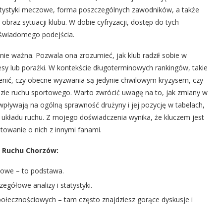
tatystyki meczowe, forma poszczególnych zawodników, a także
 obraz sytuacji klubu. W dobie cyfryzacji, dostęp do tych
a świadomego podejścia.
ie ważna. Pozwala ona zrozumieć, jak klub radził sobie w
esy lub porażki. W kontekście długoterminowych rankingów, takie
cenić, czy obecne wyzwania są jedynie chwilowym kryzysem, czy
dzie ruchu sportowego. Warto zwrócić uwagę na to, jak zmiany w
wpływają na ogólną sprawność drużyny i jej pozycję w tabelach,
 układu ruchu. Z mojego doświadczenia wynika, że kluczem jest
utowanie o nich z innymi fanami.
i Ruchu Chorzów:
ubowe – to podstawa.
egółowe analizy i statystyki.
połecznościowych – tam często znajdziesz gorące dyskusje i