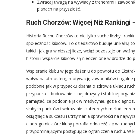
Zwracaj uwagę na wywiady z trenerami i zawodnik
planach na przyszłość.
Ruch Chorzów: Więcej Niż Rankingi – 
Historia Ruchu Chorzów to nie tylko suche liczby i rank
społeczność kibiców. To dziedzictwo buduje unikalną t
takich jak gra w niższej lidze, wciąż pozostaje on ważn
historii i wsparcie kibiców są nieocenione w drodze do 
Wspieranie klubu w jego dążeniu do powrotu do Ekstra
wpływ na atmosferę, motywację zawodników i ogólne po
podobnie jak w przypadku dbania o zdrowie układu ruch
przypadku – budowanie silnej drużyny i stabilnej organi
pamiętać, że podobnie jak w medycynie, gdzie diagnozuj
słabych punktów i wdrażanie skutecznych metod leczenia
osiągnięcia sukcesu i utrzymania sprawności na najwyż
dlaczego niektóre kluby potrafią odnaleźć się w trudny
przypominającymi postępujące ograniczenia ruchu. W ko