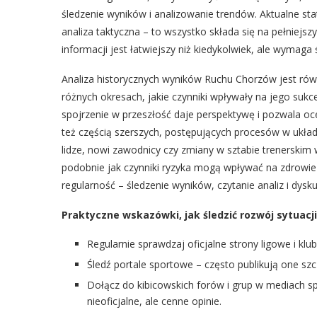
śledzenie wyników i analizowanie trendów. Aktualne s
analiza taktyczna – to wszystko składa się na pełniejszy
informacji jest łatwiejszy niż kiedykolwiek, ale wymag
Analiza historycznych wyników Ruchu Chorzów jest równ
różnych okresach, jakie czynniki wpływały na jego sukc
spojrzenie w przeszłość daje perspektywę i pozwala o
też częścią szerszych, postępujących procesów w ukła
lidze, nowi zawodnicy czy zmiany w sztabie trenerskim 
podobnie jak czynniki ryzyka mogą wpływać na zdrowie
regularność – śledzenie wyników, czytanie analiz i dysk
Praktyczne wskazówki, jak śledzić rozwój sytuacj
Regularnie sprawdzaj oficjalne strony ligowe i kl
Śledź portale sportowe – często publikują one szcz
Dołącz do kibicowskich forów i grup w mediach s
nieoficjalne, ale cenne opinie.