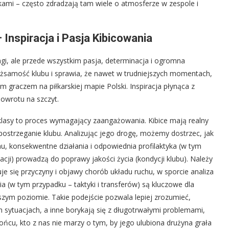
ami – często zdradzają tam wiele o atmosferze w zespole i
Inspiracja i Pasja Kibicowania
ingi, ale przede wszystkim pasja, determinacja i ogromna
ożsamość klubu i sprawia, że nawet w trudniejszych momentach,
ym graczem na piłkarskiej mapie Polski. Inspiracja płynąca z
powrotu na szczyt.
klasy to proces wymagający zaangażowania. Kibice mają realny
strzeganie klubu. Analizując jego drogę, możemy dostrzec, jak
u, konsekwentne działania i odpowiednia profilaktyka (w tym
zacji) prowadzą do poprawy jakości życia (kondycji klubu). Należy
e się przyczyny i objawy chorób układu ruchu, w sporcie analiza
 (w tym przypadku – taktyki i transferów) są kluczowe dla
szym poziomie. Takie podejście pozwala lepiej zrozumieć,
ch sytuacjach, a inne borykają się z długotrwałymi problemami,
ńcu, kto z nas nie marzy o tym, by jego ulubiona drużyna grała