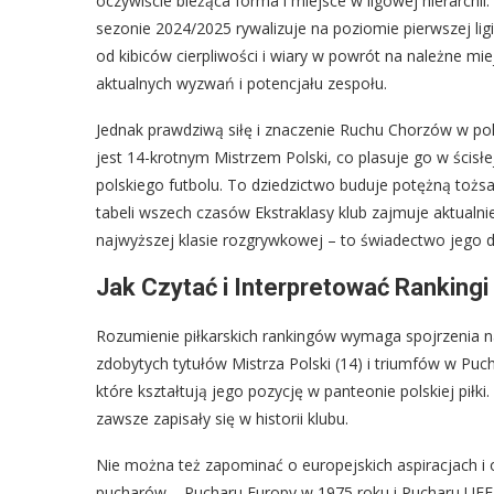
oczywiście bieżąca forma i miejsce w ligowej hierarchi
sezonie 2024/2025 rywalizuje na poziomie pierwszej ligi
od kibiców cierpliwości i wiary w powrót na należne miej
aktualnych wyzwań i potencjału zespołu.
Jednak prawdziwą siłę i znaczenie Ruchu Chorzów w pols
jest 14-krotnym Mistrzem Polski, co plasuje go w ścisł
polskiego futbolu. To dziedzictwo buduje potężną tożs
tabeli wszech czasów Ekstraklasy klub zajmuje aktualn
najwyższej klasie rozgrywkowej – to świadectwo jego dłu
Jak Czytać i Interpretować Ranking
Rozumienie piłkarskich rankingów wymaga spojrzenia n
zdobytych tytułów Mistrza Polski (14) i triumfów w Puc
które kształtują jego pozycję w panteonie polskiej piłk
zawsze zapisały się w historii klubu.
Nie można też zapominać o europejskich aspiracjach i 
pucharów – Pucharu Europy w 1975 roku i Pucharu UEFA