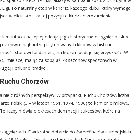
i. Po spadku z PKO BP Ekstraklasy w kampanii 2023/24, drużyna w
. Ligi. To naturalny etap w karierze każdego klubu, który wymaga
sce w elicie. Analiza tej pozycji to klucz do zrozumienia
kim futbolu najlepiej oddają jego historyczne osiągnięcia. Klub
ej czołówce najbardziej utytułowanych klubów w historii
amość i stanowi fundament, na którym buduje się przyszłość. W
ie 5. miejsce, mając za sobą aż 78 sezonów spędzonych w
giej i chlubnej tradycji.
i Ruchu Chorzów
a nie z różnych perspektyw. W przypadku Ruchu Chorzów, liczba
harze Polski (3 – w latach 1951, 1974, 1996) to kamienie milowe,
i. Te liczby mówią o okresach dominacji i sukcesów, które na
osiągnięciach. Dwukrotne dotarcie do ćwierćfinałów europejskich
 w 1974 roku – świadczy o tym, że Ruch Chorzów potrafił