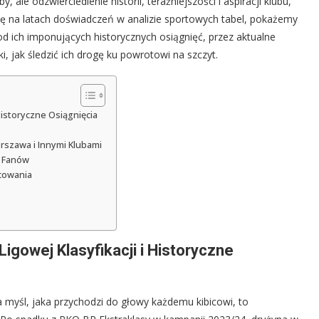
, ale odzwierciedlenie historii, teraźniejszości i aspiracji klubu,
się na latach doświadczeń w analizie sportowych tabel, pokażemy
d ich imponujących historycznych osiągnięć, przez aktualne
, jak śledzić ich drogę ku powrotowi na szczyt.
Historyczne Osiągnięcia
rszawa i Innymi Klubami
a Fanów
icowania
gowej Klasyfikacji i Historyczne
myśl, jaka przychodzi do głowy każdemu kibicowi, to