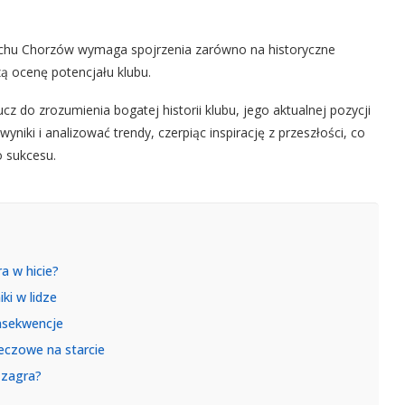
 Ruchu Chorzów wymaga spojrzenia zarówno na historyczne
zą ocenę potencjału klubu.
z do zrozumienia bogatej historii klubu, jego aktualnej pozycji
yniki i analizować trendy, czerpiąc inspirację z przeszłości, co
o sukcesu.
a w hicie?
ki w lidze
onsekwencje
eczowe na starcie
 zagra?