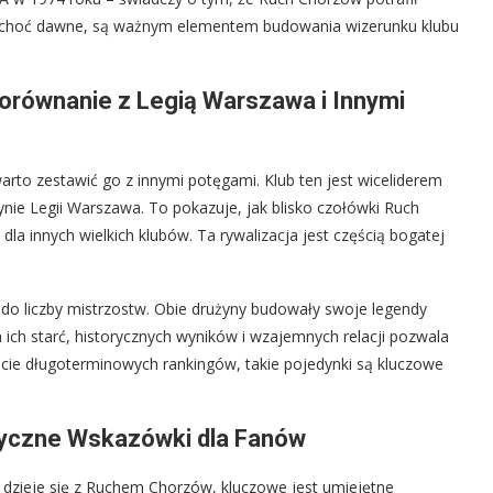
y, choć dawne, są ważnym elementem budowania wizerunku klubu
orównanie z Legią Warszawa i Innymi
arto zestawić go z innymi potęgami. Klub ten jest wiceliderem
dynie Legii Warszawa. To pokazuje, jak blisko czołówki Ruch
 dla innych wielkich klubów. Ta rywalizacja jest częścią bogatej
o do liczby mistrzostw. Obie drużyny budowały swoje legendy
a ich starć, historycznych wyników i wzajemnych relacji pozwala
ście długoterminowych rankingów, takie pojedynki są kluczowe
tyczne Wskazówki dla Fanów
o dzieje się z Ruchem Chorzów, kluczowe jest umiejętne