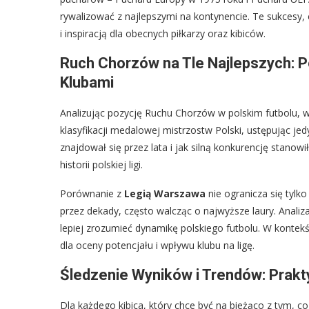
rywalizować z najlepszymi na kontynencie. Te sukces
i inspiracją dla obecnych piłkarzy oraz kibiców.
Ruch Chorzów na Tle Najlepszych: P
Klubami
Analizując pozycję Ruchu Chorzów w polskim futbolu, w
klasyfikacji medalowej mistrzostw Polski, ustępując je
znajdował się przez lata i jak silną konkurencję stanowił
historii polskiej ligi.
Porównanie z
Legią Warszawa
nie ogranicza się tylk
przez dekady, często walcząc o najwyższe laury. Analiz
lepiej zrozumieć dynamikę polskiego futbolu. W kontek
dla oceny potencjału i wpływu klubu na ligę.
Śledzenie Wyników i Trendów: Prak
Dla każdego kibica, który chce być na bieżąco z tym, c