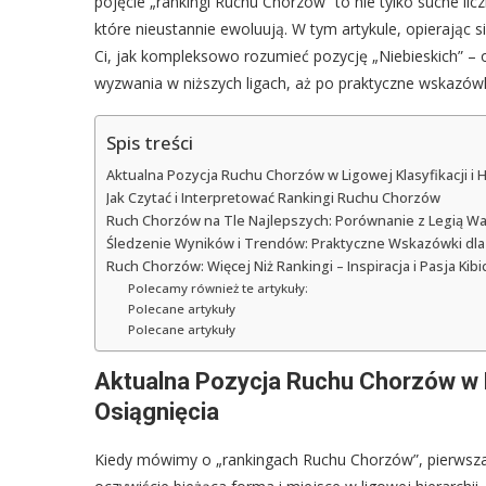
pojęcie „rankingi Ruchu Chorzów” to nie tylko suche liczby
które nieustannie ewoluują. W tym artykule, opierając 
Ci, jak kompleksowo rozumieć pozycję „Niebieskich” – o
wyzwania w niższych ligach, aż po praktyczne wskazówki
Spis treści
Aktualna Pozycja Ruchu Chorzów w Ligowej Klasyfikacji i 
Jak Czytać i Interpretować Rankingi Ruchu Chorzów
Ruch Chorzów na Tle Najlepszych: Porównanie z Legią Wa
Śledzenie Wyników i Trendów: Praktyczne Wskazówki dl
Ruch Chorzów: Więcej Niż Rankingi – Inspiracja i Pasja Kib
Polecamy również te artykuły:
Polecane artykuły
Polecane artykuły
Aktualna Pozycja Ruchu Chorzów w Li
Osiągnięcia
Kiedy mówimy o „rankingach Ruchu Chorzów”, pierwsza 