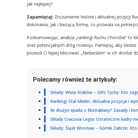
jak najlepiej?
Zapamiętaj:
Zrozumienie historii i aktualnej pozycji
dokonania, jak i bieżącą formę, co pozwala na pełniejs
Podsumowując, analiza „rankingi Ruchu Chorzów” to kluc
oraz potencjalnych dróg rozwoju. Pamiętaj, aby śledzić w
pozwoli Ci lepiej kibicować „Niebieskim” w ich drodze d
Polecamy również te artykuły:
Składy: Wisła Kraków – GKS Tychy: Kto zagr
Rankingi Stal Mielec: Aktualna pozycja i wyni
Ile drużyn spada z Ekstraklasy? Zasady i k
Składy Cracovia Legia: Ostateczne kadry m
Składy: Śląsk Wrocław – Górnik Zabrze: Kto