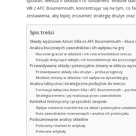
spotkań, wiedza o składach to fundament. Właśnie dla
Villi z AFC Bournemouth, koncentrując się na tym, co fa
zestawienia, aby lepiej zrozumieć strategię drużyn oraz
Spis treści
Składy wyjściowe Aston Villa vs AFC Bournemouth – klucz 
Analiza kluczowych zawodników i ich wpływu na grę
Kluczowi gracze w składzie i ich rola w kontekście meczu
Decyzje dotyczące taktyki i ich konsekwencje dla poszcze
Przewidywane składy i potencjalne zmiany w obliczu wy
Przewidywane składy obu drużyn – próba prognozy
Możliwe zmiany w składzie i ich wpływ na dynamikę gry
Analiza taktyczna i strategiczne podejście do meczu
Formacja taktyczna Aston Villa i AFC Bournemouth – poró
Strategia trenera i jej realizacja przez zawodników
Kontekst historyczny i przyszłość zespołu
Wpływ ostatnich transferów na skład i potencjalne ustawie
Rola zawodników rezerwowych i analiza ich potencjału
Podsumowanie analizy składów
Polecamy również te artykuły:
Polecane artykuły