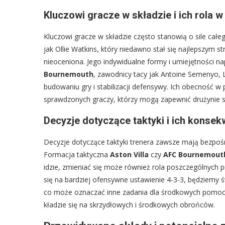
Kluczowi gracze w składzie i ich rola 
Kluczowi gracze w składzie często stanowią o sile cał
jak Ollie Watkins, który niedawno stał się najlepszym st
nieoceniona. Jego indywidualne formy i umiejętności na
Bournemouth
, zawodnicy tacy jak Antoine Semenyo, 
budowaniu gry i stabilizacji defensywy. Ich obecność w 
sprawdzonych graczy, którzy mogą zapewnić drużynie so
Decyzje dotyczące taktyki i ich kons
Decyzje dotyczące taktyki trenera zawsze mają bezpośr
Formacja taktyczna
Aston Villa
czy
AFC Bournemout
idzie, zmieniać się może również rola poszczególnych pił
się na bardziej ofensywne ustawienie 4-3-3, będziemy 
co może oznaczać inne zadania dla środkowych pomocni
kładzie się na skrzydłowych i środkowych obrońców.