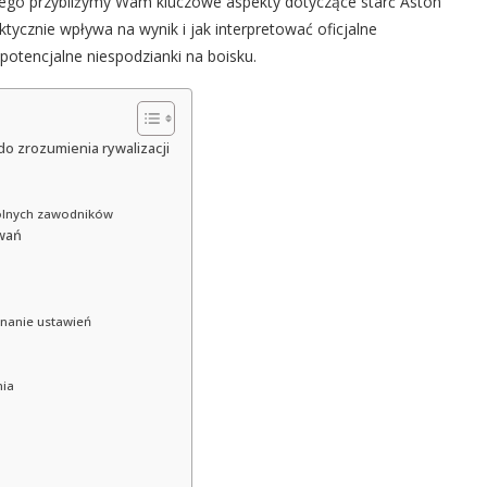
tego przybliżymy Wam kluczowe aspekty dotyczące starć Aston
ktycznie wpływa na wynik i jak interpretować oficjalne
 potencjalne niespodzianki na boisku.
do zrozumienia rywalizacji
gólnych zawodników
zwań
wnanie ustawień
nia