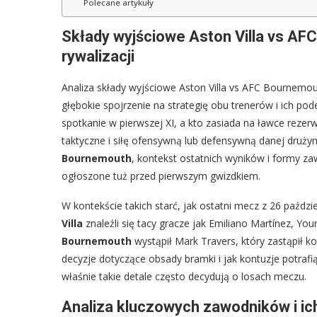
Polecane artykuły
Składy wyjściowe Aston Villa vs AF
rywalizacji
Analiza składy wyjściowe Aston Villa vs AFC Bournemout
głębokie spojrzenie na strategię obu trenerów i ich p
spotkanie w pierwszej XI, a kto zasiada na ławce reze
taktyczne i siłę ofensywną lub defensywną danej drużyn
Bournemouth
, kontekst ostatnich wyników i formy zaw
ogłoszone tuż przed pierwszym gwizdkiem.
W kontekście takich starć, jak ostatni mecz z 26 paźdz
Villa
znaleźli się tacy gracze jak Emiliano Martínez, Your
Bournemouth
wystąpił Mark Travers, który zastąpił k
decyzje dotyczące obsady bramki i jak kontuzje potraf
właśnie takie detale często decydują o losach meczu.
Analiza kluczowych zawodników i ic