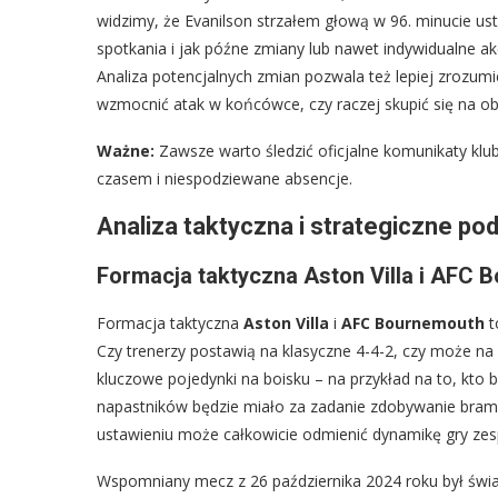
widzimy, że Evanilson strzałem głową w 96. minucie usta
spotkania i jak późne zmiany lub nawet indywidualne
Analiza potencjalnych zmian pozwala też lepiej zrozumi
wzmocnić atak w końcówce, czy raczej skupić się na ob
Ważne:
Zawsze warto śledzić oficjalne komunikaty klu
czasem i niespodziewane absencje.
Analiza taktyczna i strategiczne po
Formacja taktyczna Aston Villa i AFC
Formacja taktyczna
Aston Villa
i
AFC Bournemouth
t
Czy trenerzy postawią na klasyczne 4-4-2, czy może na
kluczowe pojedynki na boisku – na przykład na to, kto b
napastników będzie miało za zadanie zdobywanie bram
ustawieniu może całkowicie odmienić dynamikę gry zes
Wspomniany mecz z 26 października 2024 roku był św