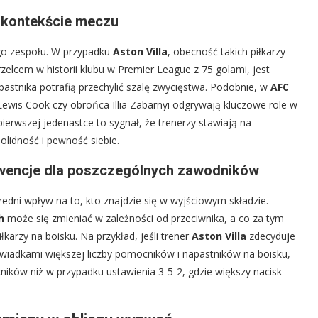
w kontekście meczu
ego zespołu. W przypadku
Aston Villa
, obecność takich piłkarzy
rzelcem w historii klubu w Premier League z 75 golami, jest
pastnika potrafią przechylić szalę zwycięstwa. Podobnie, w
AFC
Lewis Cook czy obrońca Illia Zabarnyi odgrywają kluczowe role w
pierwszej jedenastce to sygnał, że trenerzy stawiają na
lidność i pewność siebie.
ekwencje dla poszczególnych zawodników
edni wpływ na to, kto znajdzie się w wyjściowym składzie.
h
może się zmieniać w zależności od przeciwnika, a co za tym
karzy na boisku. Na przykład, jeśli trener
Aston Villa
zdecyduje
świadkami większej liczby pomocników i napastników na boisku,
ków niż w przypadku ustawienia 3-5-2, gdzie większy nacisk