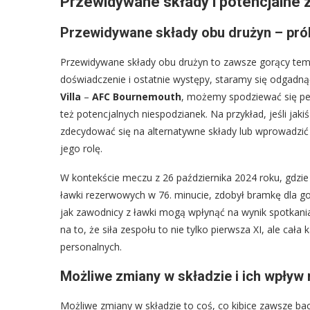
Przewidywane składy i potencjalne 
Przewidywane składy obu drużyn – pr
Przewidywane składy obu drużyn to zawsze gorący tema
doświadczenie i ostatnie występy, staramy się odgadną
Villa
–
AFC Bournemouth
, możemy spodziewać się p
też potencjalnych niespodzianek. Na przykład, jeśli ja
zdecydować się na alternatywne składy lub wprowadzić 
jego rolę.
W kontekście meczu z 26 października 2024 roku, gdzie
ławki rezerwowych w 76. minucie, zdobył bramkę dla g
jak zawodnicy z ławki mogą wpłynąć na wynik spotkania,
na to, że siła zespołu to nie tylko pierwsza XI, ale cał
personalnych.
Możliwe zmiany w składzie i ich wpływ
Możliwe zmiany w składzie to coś, co kibice zawsze ba