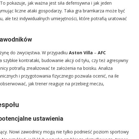
To pokazuje, jak ważna jest siła defensywna i jak jeden
ymując liczne ataki gospodarzy. Taka gra bramkarza może być
, ale też indywidualnych umiejętności, które potrafią uratować
z zawodników
rużynę do zwycięstwa. W przypadku
Aston Villa
–
AFC
 szybkie kontrataki, budowanie akcji od tyłu, czy też agresywny
icy potrafią zrealizować te założenia na boisku. Analiza
nicznych i przygotowania fizycznego pozwala ocenić, na ile
eż obserwować, jak trener reaguje na przebieg meczu,
espołu
potencjalne ustawienia
zący. Nowi zawodnicy mogą nie tylko podnieść poziom sportowy