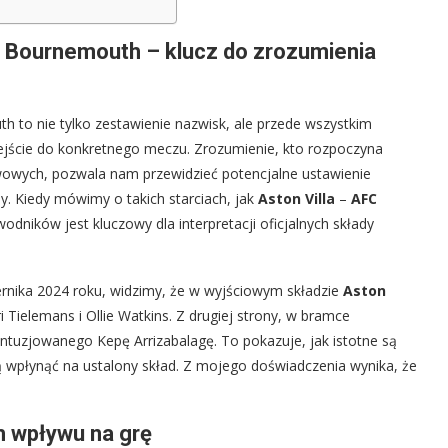
C Bournemouth – klucz do zrozumienia
h to nie tylko zestawienie nazwisk, ale przede wszystkim
odejście do konkretnego meczu. Zrozumienie, kto rozpoczyna
rwowych, pozwala nam przewidzieć potencjalne ustawienie
y. Kiedy mówimy o takich starciach, jak
Aston Villa
–
AFC
odników jest kluczowy dla interpretacji oficjalnych składy
iernika 2024 roku, widzimy, że w wyjściowym składzie
Aston
i Tielemans i Ollie Watkins. Z drugiej strony, w bramce
ontuzjowanego Kepę Arrizabalagę. To pokazuje, jak istotne są
ią wpłynąć na ustalony skład. Z mojego doświadczenia wynika, że
h wpływu na grę