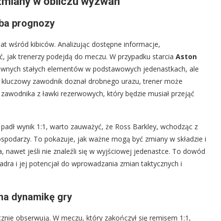
zmiany w obliczu wyzwań
óba prognozy
t wśród kibiców. Analizując dostępne informacje,
ć, jak trenerzy podejdą do meczu. W przypadku starcia
Aston
ewnych stałych elementów w podstawowych jedenastkach, ale
kiś kluczowy zawodnik doznał drobnego urazu, trener może
zawodnika z ławki rezerwowych, który będzie musiał przejąć
 padł wynik 1:1, warto zauważyć, że Ross Barkley, wchodząc z
ospodarzy. To pokazuje, jak ważne mogą być zmiany w składzie i
 nawet jeśli nie znaleźli się w wyjściowej jedenastce. To dowód
a kadra i jej potencjał do wprowadzania zmian taktycznych i
 na dynamikę gry
cznie obserwują. W meczu, który zakończył się remisem 1:1,