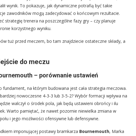
lił wynik. To pokazuje, jak dynamiczne potrafią być takie
 akcje zawodników mogą zadecydować o końcowym rezultacie.
eć strategię trenera na poszczególne fazy gry – czy planuje
ronie korzystnego wyniku.
bów tuż przed meczem, bo tam znajdziecie ostateczne składy, a
dejście do meczu
 Bournemouth – porównanie ustawień
o fundament, na którym budowana jest cała strategia meczowa.
 bardziej nowoczesne 4-3-3 lub 3-5-2? Wybór formacji wpływa na
ędzie walczył o środek pola, jak będą ustawieni obrońcy i ilu
ek. Warto pamiętać, że nawet pozornie niewielka zmiana w
połu i jego możliwości ofensywne lub defensywne.
iadkiem imponującej postawy bramkarza
Bournemouth
, Marka