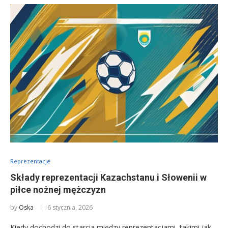
Reprezentacje
Składy reprezentacji Kazachstanu i Słowenii w
piłce nożnej mężczyzn
by
Oska
6 stycznia, 2026
Kiedy dochodzi do starcia między reprezentacjami, takimi jak