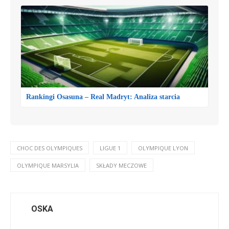
Rankingi Osasuna – Real Madryt: Analiza starcia
CHOC DES OLYMPIQUES
LIGUE 1
OLYMPIQUE LYON
OLYMPIQUE MARSYLIA
SKŁADY MECZOWE
OSKA