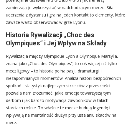
potencjalne ustawienie 3-5-2 lub 4-3-3 i jak trenerzy
zamierzają je wykorzystać w nadchodzącym meczu. Siła
uderzenia z dystansu i gra na jeden kontakt to elementy, które
zawsze warto obserwować w grze Lyonu.
Historia Rywalizacji „Choc des
Olympiques” i Jej Wpływ na Składy
Rywalizacja między Olympique Lyon a Olympique Marsylia,
znana jako „Choc des Olympiques”, to coś więcej niż tylko
mecz ligowy – to historia pełna pasji, dramaturgii i
niezapomnianych momentów. Analiza historii bezpośrednich
spotkań i statystyk najlepszych strzelców z przeszłości
pozwala nam zrozumieć, jakie emocje towarzyszą tym
derbom i jak bardzo motywacja zawodników w takich
starciach rośnie. To właśnie te mecze budują legendę i
wpływają na mentalność drużyn przy ustalaniu skadów na
mecz.