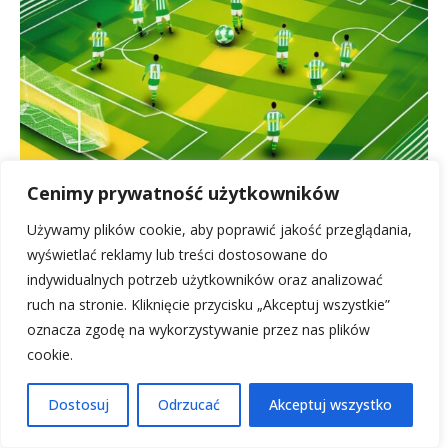
Cenimy prywatność użytkowników
Składy: Villarreal – Real Betis: Analiza, kluczowi
Używamy plików cookie, aby poprawić jakość przeglądania,
zawodnicy
wyświetlać reklamy lub treści dostosowane do
31 grudnia, 2025
indywidualnych potrzeb użytkowników oraz analizować
ruch na stronie. Kliknięcie przycisku „Akceptuj wszystkie”
oznacza zgodę na wykorzystywanie przez nas plików
Składy Real Valladolid – Atlético
Madryt: Analiza i kluczowi piłkarze
cookie.
31 grudnia, 2025
Dostosuj
Odrzucać
Akceptuj wszystko