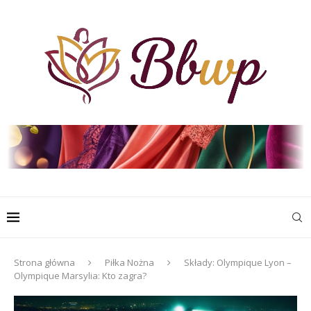
Strona główna
Piłka Nożna
Składy: Olympique Lyon –
Olympique Marsylia: Kto zagra?