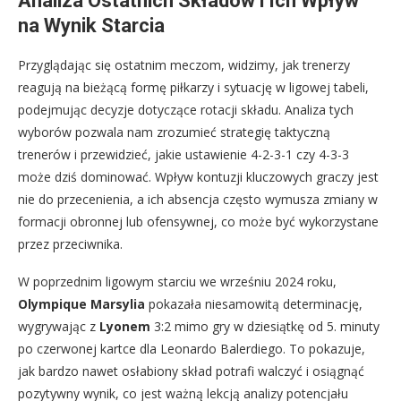
Analiza Ostatnich Składów i Ich Wpływ
na Wynik Starcia
Przyglądając się ostatnim meczom, widzimy, jak trenerzy
reagują na bieżącą formę piłkarzy i sytuację w ligowej tabeli,
podejmując decyzje dotyczące rotacji składu. Analiza tych
wyborów pozwala nam zrozumieć strategię taktyczną
trenerów i przewidzieć, jakie ustawienie 4-2-3-1 czy 4-3-3
może dziś dominować. Wpływ kontuzji kluczowych graczy jest
nie do przecenienia, a ich absencja często wymusza zmiany w
formacji obronnej lub ofensywnej, co może być wykorzystane
przez przeciwnika.
W poprzednim ligowym starciu we wrześniu 2024 roku,
Olympique Marsylia
pokazała niesamowitą determinację,
wygrywając z
Lyonem
3:2 mimo gry w dziesiątkę od 5. minuty
po czerwonej kartce dla Leonardo Balerdiego. To pokazuje,
jak bardzo nawet osłabiony skład potrafi walczyć i osiągnąć
pozytywny wynik, co jest ważną lekcją analizy potencjału