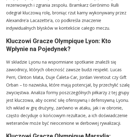
rezerwowych i zgrania zespołu. Bramkarz Gerónimo Rulli
odegrał kluczową rolę, broniąc rzut karny wykonywany przez
Alexandre’a Lacazette’a, co podkreśla znaczenie
indywidualnych błysków w kontekście całego meczu.
Kluczowi Gracze Olympique Lyon: Kto
Wpłynie na Pojedynek?
W składzie Lyonu na wspomniane spotkanie znaleźli się
zawodnicy, których obecność zawsze budzi respekt. Lucas
Perri, Clinton Mata, Duje Ćaleta-Car, Jordan Veretout czy Gift
Orban – to nazwiska, które mają potencjał, by przechylić szalę
zwycięstwa. Analiza formy poszczególnych piłkarzy z tej grupy
jest kluczowa, aby ocenić siłę ofensywną i defensywną Lyonu.
Ich wkład w grę drużyny, zarówno w ataku, jak i w obronie,
często decyduje o końcowym rezultacie, a ich doświadczenie
weteranów może być nieocenione w derbowej rywalizacji.
Kluczowi Gracze Olympique Marsylia: