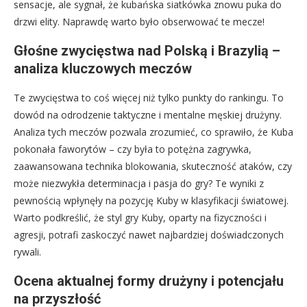
sensacje, ale sygnał, że kubańska siatkówka znowu puka do
drzwi elity. Naprawdę warto było obserwować te mecze!
Głośne zwycięstwa nad Polską i Brazylią –
analiza kluczowych meczów
Te zwycięstwa to coś więcej niż tylko punkty do rankingu. To
dowód na odrodzenie taktyczne i mentalne męskiej drużyny.
Analiza tych meczów pozwala zrozumieć, co sprawiło, że Kuba
pokonała faworytów – czy była to potężna zagrywka,
zaawansowana technika blokowania, skuteczność ataków, czy
może niezwykła determinacja i pasja do gry? Te wyniki z
pewnością wpłynęły na pozycję Kuby w klasyfikacji światowej.
Warto podkreślić, że styl gry Kuby, oparty na fizyczności i
agresji, potrafi zaskoczyć nawet najbardziej doświadczonych
rywali.
Ocena aktualnej formy drużyny i potencjału
na przyszłość