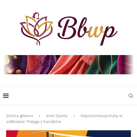
Strona główna
Inne Sporty
Reprezentacja Kuby w
siatkówce: Potęga z Karaibów