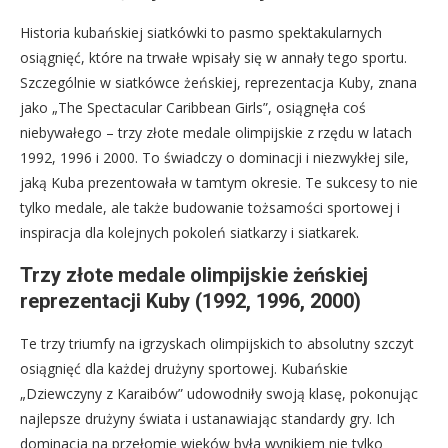
Historia kubańskiej siatkówki to pasmo spektakularnych
osiągnięć, które na trwałe wpisały się w annały tego sportu.
Szczególnie w siatkówce żeńskiej, reprezentacja Kuby, znana
jako „The Spectacular Caribbean Girls”, osiągnęła coś
niebywałego – trzy złote medale olimpijskie z rzędu w latach
1992, 1996 i 2000. To świadczy o dominacji i niezwykłej sile,
jaką Kuba prezentowała w tamtym okresie. Te sukcesy to nie
tylko medale, ale także budowanie tożsamości sportowej i
inspiracja dla kolejnych pokoleń siatkarzy i siatkarek.
Trzy złote medale olimpijskie żeńskiej
reprezentacji Kuby (1992, 1996, 2000)
Te trzy triumfy na igrzyskach olimpijskich to absolutny szczyt
osiągnięć dla każdej drużyny sportowej. Kubańskie
„Dziewczyny z Karaibów” udowodniły swoją klasę, pokonując
najlepsze drużyny świata i ustanawiając standardy gry. Ich
dominacja na przełomie wieków była wynikiem nie tylko