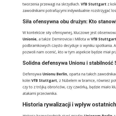
tworzenia przewagi na skrzydłach.
VfB Stuttgart
z kol
zawodnikami potrafiącymi indywidualnie rozstrzygać lo
Siła ofensywna obu drużyn: Kto stanow
W kontekście siły ofensywnej, kluczowe jest obserwowa
Unionie
, a także Demirovicia i Millota w
VfB Stuttgar
podbramkowych często decyduje o wyniku spotkania. A
pozwoli nam ocenić, kto w tym aspekcie będzie miał p
Solidna defensywa Unionu i stabilność 
Defensywa
Unionu Berlin
, oparta na takich zawodnikac
kolei
VfB Stuttgart
, z Nübelem w bramce, również pot
czy to z trójką obrońców, czy czwórką, będzie miało kl
atakami przeciwnika.
Historia rywalizacji i wpływ ostatni
Historia bezpośrednich starć między
Unionem Berlin