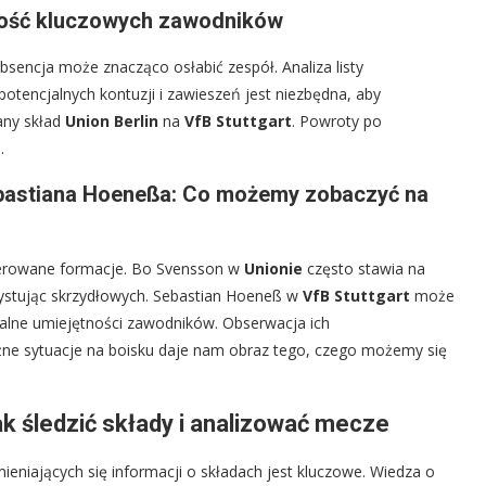
pność kluczowych zawodników
sencja może znacząco osłabić zespół. Analiza listy
otencjalnych kontuzji i zawieszeń jest niezbędna, aby
any skład
Union Berlin
na
VfB Stuttgart
. Powroty po
.
bastiana Hoeneßa: Co możemy zobaczyć na
eferowane formacje. Bo Svensson w
Unionie
często stawia na
zystując skrzydłowych. Sebastian Hoeneß w
VfB Stuttgart
może
ualne umiejętności zawodników. Obserwacja ich
żne sytuacje na boisku daje nam obraz tego, czego możemy się
k śledzić składy i analizować mecze
mieniających się informacji o składach jest kluczowe. Wiedza o