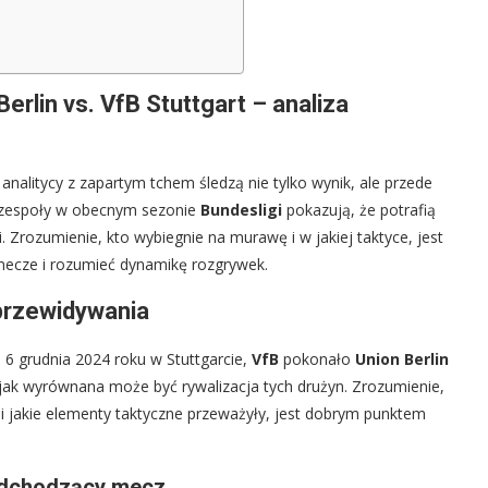
erlin vs. VfB Stuttgart – analiza
 i analitycy z zapartym tchem śledzą nie tylko wynik, ale przede
a zespoły w obecnym sezonie
Bundesligi
pokazują, że potrafią
i. Zrozumienie, kto wybiegnie na murawę i w jakiej taktyce, jest
mecze i rozumieć dynamikę rozgrywek.
przewidywania
6 grudnia 2024 roku w Stuttgarcie,
VfB
pokonało
Union Berlin
, jak wyrównana może być rywalizacja tych drużyn. Zrozumienie,
i jakie elementy taktyczne przeważyły, jest dobrym punktem
nadchodzący mecz