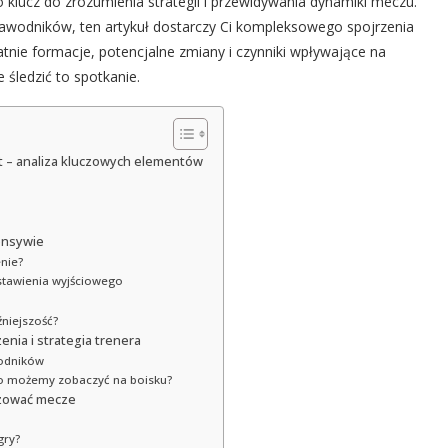
o klucz do zrozumienia strategii i przewidywania dynamiki meczu.
zawodników, ten artykuł dostarczy Ci kompleksowego spojrzenia
tnie formacje, potencjalne zmiany i czynniki wpływające na
śledzić to spotkanie.
art – analiza kluczowych elementów
fensywie
nie?
ustawienia wyjściowego
źniejszość?
nia i strategia trenera
wodników
Co możemy zobaczyć na boisku?
lizować mecze
gry?