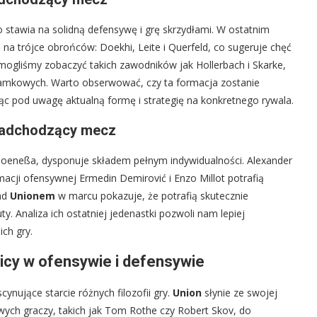
 stawia na solidną defensywę i grę skrzydłami. W ostatnim
ię na trójce obrońców: Doekhi, Leite i Querfeld, co sugeruje chęć
 mogliśmy zobaczyć takich zawodników jak Hollerbach i Skarke,
ramkowych. Warto obserwować, czy ta formacja zostanie
rąc pod uwagę aktualną formę i strategię na konkretnego rywala.
 nadchodzący mecz
Hoeneßa, dysponuje składem pełnym indywidualności. Alexander
acji ofensywnej Ermedin Demirović i Enzo Millot potrafią
nad
Unionem
w marcu pokazuje, że potrafią skutecznie
. Analiza ich ostatniej jedenastki pozwoli nam lepiej
ich gry.
nicy w ofensywie i defensywie
cynujące starcie różnych filozofii gry.
Union
słynie ze swojej
ych graczy, takich jak Tom Rothe czy Robert Skov, do