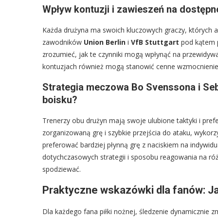
Wpływ kontuzji i zawieszeń na dostę
Każda drużyna ma swoich kluczowych graczy, których ab
zawodników
Union Berlin
i
VfB Stuttgart
pod kątem p
zrozumieć, jak te czynniki mogą wpłynąć na przewidyw
kontuzjach również mogą stanowić cenne wzmocnienie
Strategia meczowa Bo Svenssona i Se
boisku?
Trenerzy obu drużyn mają swoje ulubione taktyki i pr
zorganizowaną grę i szybkie przejścia do ataku, wykor
preferować bardziej płynną grę z naciskiem na indywid
dotychczasowych strategii i sposobu reagowania na ró
spodziewać.
Praktyczne wskazówki dla fanów: Ja
Dla każdego fana piłki nożnej, śledzenie dynamicznie z