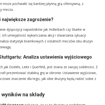
ei może pochwalić się bardziej płynną grą ofensywną, z
sy meczu.
i największe zagrożenie?
nie dyspozycji napastników jak Hollerbach czy Skarke w
t
. Ich umiejętność wykańczania akcji i stwarzania sytuacji
naliza statystyk bramkowych z ostatnich meczów obu drużyn
rzewagę.
Stuttgartu: Analiza ustawienia wyjściowego
h jak Doekhi, Leite i Querfeld, jest znana ze swojej solidności. Z
rafi prezentować stabilną grę w obronie. Ustawienie wyjściowe,
uczowe znaczenie dla tego, jak obie drużyny będą radzić sobie z
ch wyników na składy
a
VfB Stuttgart
pokazuje, że są to drużyny o podobnym