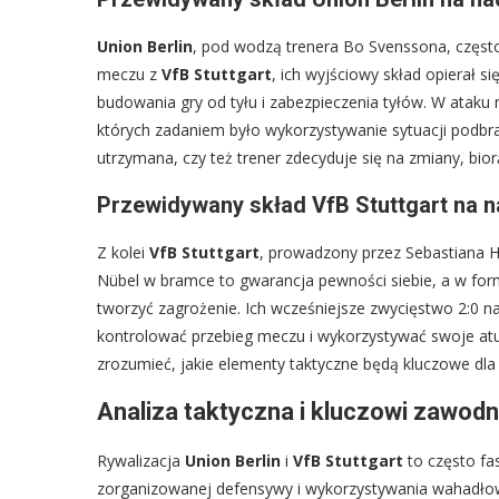
Union Berlin
, pod wodzą trenera Bo Svenssona, często
meczu z
VfB Stuttgart
, ich wyjściowy skład opierał s
budowania gry od tyłu i zabezpieczenia tyłów. W ataku
których zadaniem było wykorzystywanie sytuacji podb
utrzymana, czy też trener zdecyduje się na zmiany, bio
Przewidywany skład VfB Stuttgart na
Z kolei
VfB Stuttgart
, prowadzony przez Sebastiana 
Nübel w bramce to gwarancja pewności siebie, a w form
tworzyć zagrożenie. Ich wcześniejsze zwycięstwo 2:0 
kontrolować przebieg meczu i wykorzystywać swoje atuty
zrozumieć, jakie elementy taktyczne będą kluczowe dla 
Analiza taktyczna i kluczowi zawod
Rywalizacja
Union Berlin
i
VfB Stuttgart
to często fas
zorganizowanej defensywy i wykorzystywania wahadłow