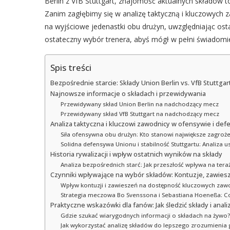
Berlin z VfB Stuttgart, znajomość aktualnych składów t
Zanim zagłębimy się w analizę taktyczną i kluczowych 
na wyjściowe jedenastki obu drużyn, uwzględniając osta
ostateczny wybór trenera, abyś mógł w pełni świadomie 
Spis treści
Bezpośrednie starcie: Składy Union Berlin vs. VfB Stuttg
Najnowsze informacje o składach i przewidywania
Przewidywany skład Union Berlin na nadchodzący mecz
Przewidywany skład VfB Stuttgart na nadchodzący mecz
Analiza taktyczna i kluczowi zawodnicy w ofensywie i de
Siła ofensywna obu drużyn: Kto stanowi największe zagroże
Solidna defensywa Unionu i stabilność Stuttgartu: Analiza 
Historia rywalizacji i wpływ ostatnich wyników na składy
Analiza bezpośrednich starć: Jak przeszłość wpływa na tera
Czynniki wpływające na wybór składów: Kontuzje, zawiesze
Wpływ kontuzji i zawieszeń na dostępność kluczowych za
Strategia meczowa Bo Svenssona i Sebastiana Hoeneßa: 
Praktyczne wskazówki dla fanów: Jak śledzić składy i ana
Gdzie szukać wiarygodnych informacji o składach na żywo?
Jak wykorzystać analizę składów do lepszego zrozumienia 