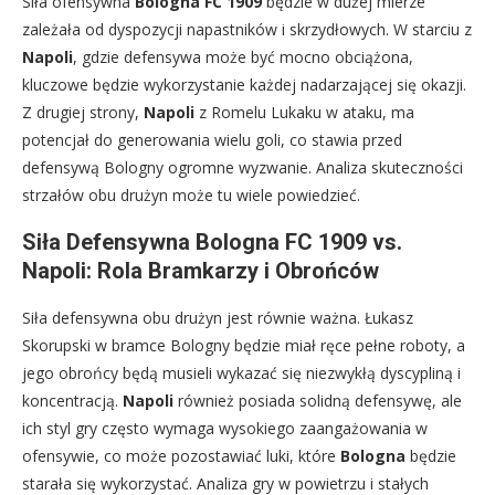
Siła ofensywna
Bologna FC 1909
będzie w dużej mierze
zależała od dyspozycji napastników i skrzydłowych. W starciu z
Napoli
, gdzie defensywa może być mocno obciążona,
kluczowe będzie wykorzystanie każdej nadarzającej się okazji.
Z drugiej strony,
Napoli
z Romelu Lukaku w ataku, ma
potencjał do generowania wielu goli, co stawia przed
defensywą Bologny ogromne wyzwanie. Analiza skuteczności
strzałów obu drużyn może tu wiele powiedzieć.
Siła Defensywna Bologna FC 1909 vs.
Napoli: Rola Bramkarzy i Obrońców
Siła defensywna obu drużyn jest równie ważna. Łukasz
Skorupski w bramce Bologny będzie miał ręce pełne roboty, a
jego obrońcy będą musieli wykazać się niezwykłą dyscypliną i
koncentracją.
Napoli
również posiada solidną defensywę, ale
ich styl gry często wymaga wysokiego zaangażowania w
ofensywie, co może pozostawiać luki, które
Bologna
będzie
starała się wykorzystać. Analiza gry w powietrzu i stałych