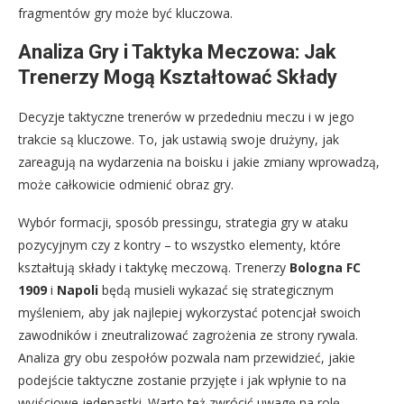
fragmentów gry może być kluczowa.
Analiza Gry i Taktyka Meczowa: Jak
Trenerzy Mogą Kształtować Składy
Decyzje taktyczne trenerów w przededniu meczu i w jego
trakcie są kluczowe. To, jak ustawią swoje drużyny, jak
zareagują na wydarzenia na boisku i jakie zmiany wprowadzą,
może całkowicie odmienić obraz gry.
Wybór formacji, sposób pressingu, strategia gry w ataku
pozycyjnym czy z kontry – to wszystko elementy, które
kształtują składy i taktykę meczową. Trenerzy
Bologna FC
1909
i
Napoli
będą musieli wykazać się strategicznym
myśleniem, aby jak najlepiej wykorzystać potencjał swoich
zawodników i zneutralizować zagrożenia ze strony rywala.
Analiza gry obu zespołów pozwala nam przewidzieć, jakie
podejście taktyczne zostanie przyjęte i jak wpłynie to na
wyjściowe jedenastki. Warto też zwrócić uwagę na rolę