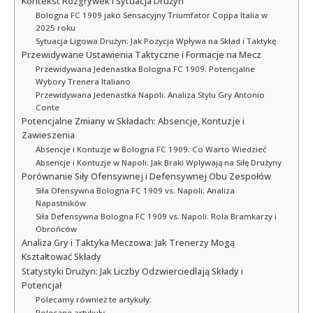
Kontekst Rozgrywek i Sytuacja Drużyn
Bologna FC 1909 jako Sensacyjny Triumfator Coppa Italia w
2025 roku
Sytuacja Ligowa Drużyn: Jak Pozycja Wpływa na Skład i Taktykę
Przewidywane Ustawienia Taktyczne i Formacje na Mecz
Przewidywana Jedenastka Bologna FC 1909: Potencjalne
Wybory Trenera Italiano
Przewidywana Jedenastka Napoli: Analiza Stylu Gry Antonio
Conte
Potencjalne Zmiany w Składach: Absencje, Kontuzje i
Zawieszenia
Absencje i Kontuzje w Bologna FC 1909: Co Warto Wiedzieć
Absencje i Kontuzje w Napoli: Jak Braki Wplywają na Siłę Drużyny
Porównanie Siły Ofensywnej i Defensywnej Obu Zespołów
Siła Ofensywna Bologna FC 1909 vs. Napoli: Analiza
Napastników
Siła Defensywna Bologna FC 1909 vs. Napoli: Rola Bramkarzy i
Obrońców
Analiza Gry i Taktyka Meczowa: Jak Trenerzy Mogą
Kształtować Składy
Statystyki Drużyn: Jak Liczby Odzwierciedlają Składy i
Potencjał
Polecamy również te artykuły:
Polecane artykuły