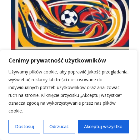
Składy Hellas Verona vs AC Monza: Kto zagra?
Cenimy prywatność użytkowników
Używamy plików cookie, aby poprawić jakość przeglądania,
wyświetlać reklamy lub treści dostosowane do
indywidualnych potrzeb użytkowników oraz analizować
ruch na stronie. Kliknięcie przycisku „Akceptuj wszystkie”
oznacza zgodę na wykorzystywanie przez nas plików
cookie.
Dostosuj
Odrzucać
Akceptuj wszystko