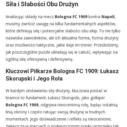
Siła i Słabości Obu Drużyn
Analizując składy na mecz
Bologna FC 1909
kontra
Napoli
,
musimy zwrócić uwagę na kilka fundamentalnych aspektów,
które definiują siłę i potencjalne słabości obu ekip. To nie tylko
nazwiska zawodników, ale ich aktualna forma, forma drużyny
oraz możliwości taktyczne, jakie daje im trener. Prześledzimy,
jak poszczególne puzzle układają się w całość, wpływając na
ogólną siłę ofensywną i defensywną.
Kluczowi Piłkarze Bologna FC 1909: Łukasz
Skorupski i Jego Rola
W każdym zestawieniu siły drużyny, kluczowa postać w
bramce to fundament. Łukasz Skorupski, jako golkiper
Bologna FC 1909
, odgrywa nieocenioną rolę, będąc ostatnią
linią obrony i często ratując swoją drużynę w trudnych
momentach. Jego doświadczenie i refleks są nieocenione,
zwłaszcza w meczach o podwyższonym ryzyku przeciwko tak