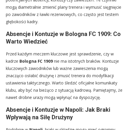
mogą diametralnie zmienić plany trenera i wymusić sięgnięcie
po zawodników z ławki rezerwowych, co często jest testem
głębokości kadry.
Absencje i Kontuzje w Bologna FC 1909: Co
Warto Wiedzieć
Przed każdym meczem kluczowe jest sprawdzenie, czy w
kadrze
Bologna FC 1909
nie ma istotnych braków. Kontuzje
kluczowych zawodników lub ważne zawieszenia mogą
znacząco osłabić drużynę i zmusić trenera do modyfikacji
ustawienia taktycznego. Warto śledzić oficjalne komunikaty
klubu, aby być na bieżąco z sytuacją kadrową. Pamiętajmy, że
nawet drobne urazy mogą wpłynąć na dyspozycję.
Absencje i Kontuzje w Napoli: Jak Braki
Wplywają na Siłę Drużyny
Podobnie w
Napoli
, braki w składzie mogą mieć ogromny