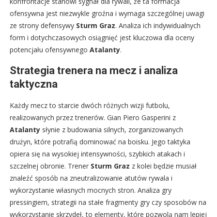
konfrontacje stanowi sygnał dla rywali, że ta formacja
ofensywna jest niezwykle groźna i wymaga szczególnej uwagi
ze strony defensywy
Sturm Graz
. Analiza ich indywidualnych
form i dotychczasowych osiągnięć jest kluczowa dla oceny
potencjału ofensywnego
Atalanty
.
Strategia trenera na mecz i analiza
taktyczna
Każdy mecz to starcie dwóch różnych wizji futbolu,
realizowanych przez trenerów. Gian Piero Gasperini z
Atalanty
słynie z budowania silnych, zorganizowanych
drużyn, które potrafią dominować na boisku. Jego taktyka
opiera się na wysokiej intensywności, szybkich atakach i
szczelnej obronie. Trener
Sturm Graz
z kolei będzie musiał
znaleźć sposób na zneutralizowanie atutów rywala i
wykorzystanie własnych mocnych stron. Analiza gry
pressingiem, strategii na stałe fragmenty gry czy sposobów na
wykorzystanie skrzydeł, to elementy, które pozwolą nam lepiej