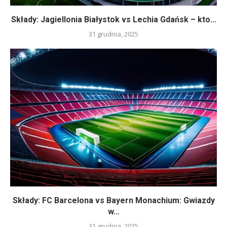
Składy: Jagiellonia Białystok vs Lechia Gdańsk – kto...
31 grudnia, 2025
Składy: FC Barcelona vs Bayern Monachium: Gwiazdy
w...
31 grudnia, 2025