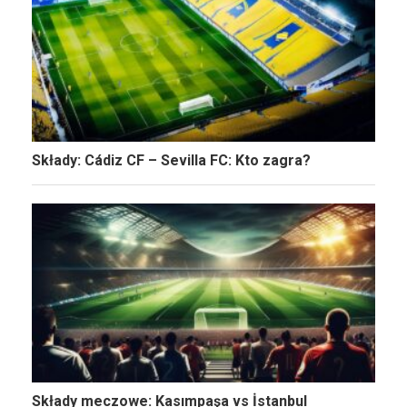
Składy: Cádiz CF – Sevilla FC: Kto zagra?
Składy meczowe: Kasımpaşa vs İstanbul