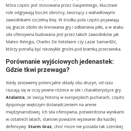
która często jest stosowana przez Gasperiniego, kluczowe
role odgrywają boczni obrońcy, tworzący z wahadłowymi
zawodnikami szczelną linię. W środku pola często pojawiają
się gracze zdolni do kreowania gry i odbierania piłki, a w ataku
siła ofensywna budowana jest przez takich zawodników jak
Mateo Retegui, Charles De Ketelaere czy Lazar Samardžić,
którzy potrafią być niezwykle groźni pod bramką przeciwnika.
Porównanie wyjściowych jedenastek:
Gdzie tkwi przewaga?
Kiedy zestawimy potencjalne składy obu drużyn, od razu
rzucają się w oczy pewne różnice w sile i charakterystyce gry.
Atalanta
, ze swoją historią w europejskich pucharach, często
dysponuje większym doświadczeniem na arenie
międzynarodowej. Ich siła ofensywna, potwierdzona wynikami
w ostatnich latach, stanowi poważne wyzwanie dla każdej
defensywy.
Sturm Graz
, choć może nie posiada tak szerokiej