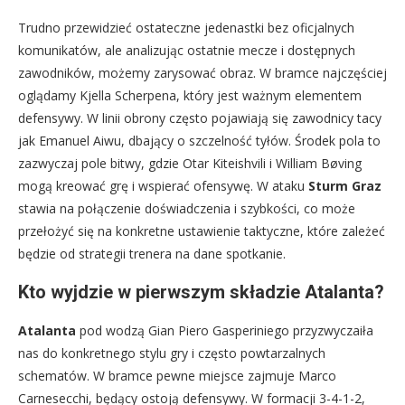
Trudno przewidzieć ostateczne jedenastki bez oficjalnych
komunikatów, ale analizując ostatnie mecze i dostępnych
zawodników, możemy zarysować obraz. W bramce najczęściej
oglądamy Kjella Scherpena, który jest ważnym elementem
defensywy. W linii obrony często pojawiają się zawodnicy tacy
jak Emanuel Aiwu, dbający o szczelność tyłów. Środek pola to
zazwyczaj pole bitwy, gdzie Otar Kiteishvili i William Bøving
mogą kreować grę i wspierać ofensywę. W ataku
Sturm Graz
stawia na połączenie doświadczenia i szybkości, co może
przełożyć się na konkretne ustawienie taktyczne, które zależeć
będzie od strategii trenera na dane spotkanie.
Kto wyjdzie w pierwszym składzie Atalanta?
Atalanta
pod wodzą Gian Piero Gasperiniego przyzwyczaiła
nas do konkretnego stylu gry i często powtarzalnych
schematów. W bramce pewne miejsce zajmuje Marco
Carnesecchi, będący ostoją defensywy. W formacji 3-4-1-2,