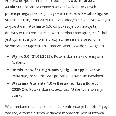
Historia bezpośrednich starć pomiędzy
Sturm Graz
a
Atalantą
dostarcza cennych wskazówek dotyczących
potencjalnego przebiegu przyszłych meczów. Ostatnie ligowe
starcie z 21 stycznia 2025 roku zakończyło się zdecydowanym
zwycięstwem
Atalanty
5:0, co pokazuje dominację tej
drużyny w tamtym okresie. Warto jednak pamiętać, że futbol
jest dynamiczny, a forma drużyn zmienia się z sezonu na
sezon. Analizując ostatnie mecze, warto zwrócić uwagę na:
Wynik 5:0 (21.01.2025):
Potwierdzenie siły ofensywnej
Atalanty.
Remis 2:2 w fazie grupowej Ligi Europy 2023/24:
Pokazuje, że Sturm Graz potrafi postawić się rywalowi.
Wygrana Atalanty 1:0 w Bergamo (Liga Europy
2023/24):
Potwierdza skuteczność Atalanty na własnym
boisku.
Wspomniane mecze pokazują, że konfrontacje te potrafią być
zacięte, a forma drużyn w danym momencie jest kluczowa.