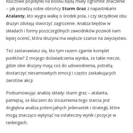
Kluczowe pojedynki na boisku będą miały ogromne znaczenie
– jak poradzą sobie obrońcy
Sturm Graz
z napastnikami
Atalanty
, kto wygra walkę o środek pola, i czy skrzydłowi obu
drużyn zdołają stworzyć zagrożenie. Analiza błędów w
składach i formy poszczególnych zawodników pozwoli nam
lepiej ocenić, która drużyna ma większe szanse na zwycięstwo.
Też zastanawiasz się, kto tym razem zgarnie komplet
punktów? Z mojego doświadczenia wynika, że takie mecze,
gdzie obie drużyny mają coś do udowodnienia, potrafią
dostarczyć niesamowitych emocji i często zaskakujących
zwrotów akcji.
Podsumowując analizę składy: sturm graz – atalanta,
pamiętaj, że kluczem do zrozumienia tego starcia jest
dogłębna analiza potencjalnych jedenastek i strategii, które
mogą znacząco wpłynąć na ostateczny wynik i pozycje w
rankingach.