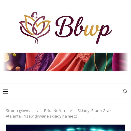
Strona główna
Piłka Nożna
Składy: Sturm Graz –
Atalanta: Przewidywane składy na mecz