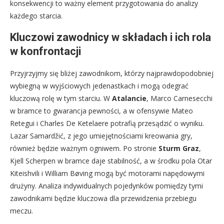
konsekwencji to ważny element przygotowania do analizy
każdego starcia.
Kluczowi zawodnicy w składach i ich rola
w konfrontacji
Przyjrzyjmy się bliżej zawodnikom, którzy najprawdopodobniej
wybiegną w wyjściowych jedenastkach i mogą odegrać
kluczową rolę w tym starciu. W
Atalancie
, Marco Carnesecchi
w bramce to gwarancja pewności, a w ofensywie Mateo
Retegui i Charles De Ketelaere potrafią przesądzić o wyniku.
Lazar Samardžić, z jego umiejętnościami kreowania gry,
również będzie ważnym ogniwem. Po stronie
Sturm Graz
,
Kjell Scherpen w bramce daje stabilność, a w środku pola Otar
Kiteishvili i William Bøving mogą być motorami napędowymi
drużyny. Analiza indywidualnych pojedynków pomiędzy tymi
zawodnikami będzie kluczowa dla przewidzenia przebiegu
meczu.