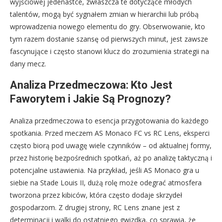
wyjściowej jedenastce, zwłaszcza te dotyczące młodych
talentów, mogą być sygnałem zmian w hierarchii lub próbą
wprowadzenia nowego elementu do gry. Obserwowanie, kto
tym razem dostanie szansę od pierwszych minut, jest zawsze
fascynujące i często stanowi klucz do zrozumienia strategii na
dany mecz.
Analiza Przedmeczowa: Kto Jest
Faworytem i Jakie Są Prognozy?
Analiza przedmeczowa to esencja przygotowania do każdego
spotkania. Przed meczem AS Monaco FC vs RC Lens, eksperci
często biorą pod uwagę wiele czynników – od aktualnej formy,
przez historię bezpośrednich spotkań, aż po analizę taktyczną i
potencjalne ustawienia. Na przykład, jeśli AS Monaco gra u
siebie na Stade Louis II, dużą rolę może odegrać atmosfera
tworzona przez kibiców, która często dodaje skrzydeł
gospodarzom. Z drugiej strony, RC Lens znane jest z
determinacji i walki do ostatniego gwizdka, co sprawia, że