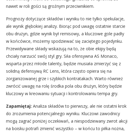
nawet w roli gości są groźnym przeciwnikiem.
Prognozy dotyczące składów i wyniku to nie tylko spekulacje,
ale wynik głębokiej analizy. Biorąc pod uwagę ostatnie starcie
obu drużyn, gdzie wynik był remisowy, a kluczowe gole padły
w końcówce, możemy spodziewać się zaciętego pojedynku.
Przewidywane składy wskazują na to, że obie ekipy będą
chciały narzucić swój styl gry. Siła ofensywna AS Monaco,
wsparta przez młode talenty, będzie musiała zmierzyć się z
solidną defensywą RC Lens, która często opiera się na
zorganizowanej grze i szybkich kontratakach. Warto również
zwrócić uwagę na rolę środka pola obu drużyn, który będzie
kluczowy w kreowaniu sytuacji i kontrolowaniu tempa gry.
Zapamiętaj:
Analiza składów to pierwszy, ale nie ostatni krok
do zrozumienia potencjalnego wyniku. Kluczowi zawodnicy
mogą zagrać poniżej oczekiwań, a niespodziewany zwrot akcji
na boisku potrafi zmienić wszystko – w końcu to piłka nożna,