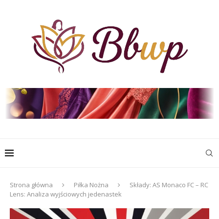
Strona główna
Piłka Nożna
Składy: AS Monaco FC – RC
Lens: Analiza wyjściowych jedenastek