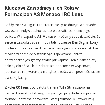
Kluczowi Zawodnicy i Ich Rola w
Formacjach AS Monaco i RC Lens
Każdy mecz w Ligue 1 to starcie nie tylko drużyn, ale przede
wszystkim indywidualności, które potrafią odmienić jego
oblicze. W przypadku
AS Monaco
, możemy spodziewać się, że
sercem zespołu będzie młody talent Eliesse Ben Seghir, który
już teraz pokazuje, że drzemie w nim ogromny potencjał. Nie
można zapomnieć o stabilności zapewnianej przez
doświadczonych graczy, takich jak kapitan Denis Zakaria czy
solidny obrońca Thilo Kehrer. Ich obecność w wyjściowej
jedenastce to gwarancja nie tylko jakości, ale i pewności siebie
dla całej kadry.
Z kolei
RC Lens
pod batutą trenera Willa Stilla stawia na
bardzo konkretną taktykę, z wyraźnym przykładem w postaci
formacji z trzema obrońcami. W tej formacji kluczową rolę
odgrywają stoperzy tacy jak Gradit, Khusanov czy Medina,