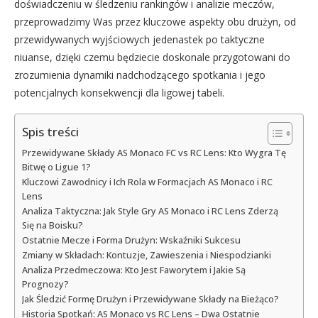
doświadczeniu w śledzeniu rankingów i analizie meczów,
przeprowadzimy Was przez kluczowe aspekty obu drużyn, od
przewidywanych wyjściowych jedenastek po taktyczne
niuanse, dzięki czemu będziecie doskonale przygotowani do
zrozumienia dynamiki nadchodzącego spotkania i jego
potencjalnych konsekwencji dla ligowej tabeli.
Spis treści
Przewidywane Składy AS Monaco FC vs RC Lens: Kto Wygra Tę
Bitwę o Ligue 1?
Kluczowi Zawodnicy i Ich Rola w Formacjach AS Monaco i RC
Lens
Analiza Taktyczna: Jak Style Gry AS Monaco i RC Lens Zderzą
Się na Boisku?
Ostatnie Mecze i Forma Drużyn: Wskaźniki Sukcesu
Zmiany w Składach: Kontuzje, Zawieszenia i Niespodzianki
Analiza Przedmeczowa: Kto Jest Faworytem i Jakie Są
Prognozy?
Jak Śledzić Formę Drużyn i Przewidywane Składy na Bieżąco?
Historia Spotkań: AS Monaco vs RC Lens – Dwa Ostatnie