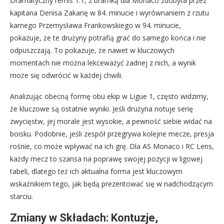
Dramatyczny remis 1:1, z bramką dla Monaco zdobyta przez
kapitana Denisa Zakarię w 84. minucie i wyrównaniem z rzutu
karnego Przemysława Frankowskiego w 94. minucie,
pokazuje, że te drużyny potrafią grać do samego końca i nie
odpuszczają. To pokazuje, że nawet w kluczowych
momentach nie można lekceważyć żadnej z nich, a wynik
może się odwrócić w każdej chwili.
Analizując obecną formę obu ekip w Ligue 1, często widzimy,
że kluczowe są ostatnie wyniki. Jeśli drużyna notuje serię
zwycięstw, jej morale jest wysokie, a pewność siebie widać na
boisku. Podobnie, jeśli zespół przegrywa kolejne mecze, presja
rośnie, co może wpływać na ich grę. Dla AS Monaco i RC Lens,
każdy mecz to szansa na poprawę swojej pozycji w ligowej
tabeli, dlatego też ich aktualna forma jest kluczowym
wskaźnikiem tego, jak będą prezentować się w nadchodzącym
starciu.
Zmiany w Składach: Kontuzje,