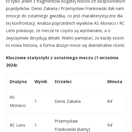
to tylko jeden z fragmentów bogatej historii ich bezpośrednich
pojedynków. Denis Zakaria i Przemysław Frankowski dali nam
emocje do ostatniego gwizdka, co jest charakterystyczne dla
tej konfrontacji. Analiza poprzednich wyników AS Monaco i RC
Lens pokazuje, że mecze te często są wyrównane, a o
zwycięstwie decydują detale. Warto pamiętać, że każdy sezon
to nowa historia, a forma drużyn może się diametralnie różnić.
Kluczowe statystyki z ostatniego meczu (1 września
2024):
Drużyna
Wynik
Strzelec
Minuta
AS
1
Denis Zakaria
84′
Monaco
Przemysław
RC Lens
1
94′
Frankowski (karny)