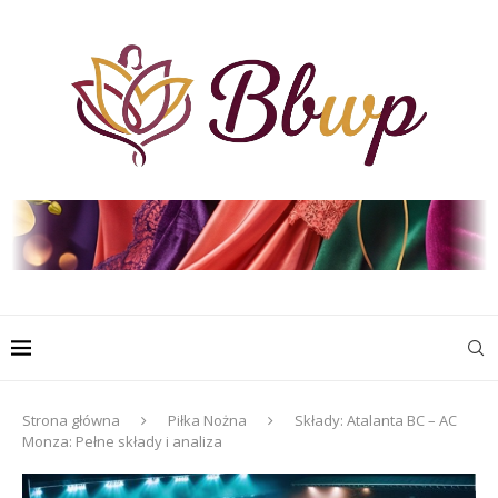
Strona główna
Piłka Nożna
Składy: Atalanta BC – AC
Monza: Pełne składy i analiza