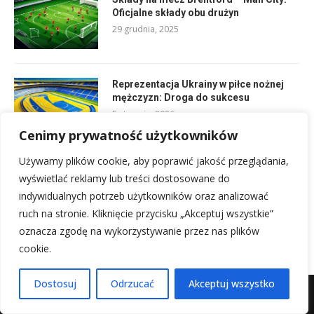
Oficjalne składy obu drużyn
29 grudnia, 2025
Reprezentacja Ukrainy w piłce nożnej
mężczyzn: Droga do sukcesu
5 stycznia, 2026
Cenimy prywatność użytkowników
Używamy plików cookie, aby poprawić jakość przeglądania,
Rankingi Ruch Chorzów: Najczęstsze
wyświetlać reklamy lub treści dostosowane do
choroby aparatu ruchu
indywidualnych potrzeb użytkowników oraz analizować
29 grudnia, 2025
ruch na stronie. Kliknięcie przycisku „Akceptuj wszystkie”
oznacza zgodę na wykorzystywanie przez nas plików
cookie.
Dostosuj
Odrzucać
Akceptuj wszystko
Mapa witryny
Kontakt z nami