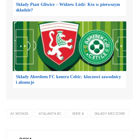
Składy Piast Gliwice – Widzew Łódź: Kto w pierwszym
składzie?
Składy Aberdeen FC kontra Celtic: kluczowi zawodnicy
i absencje
AC MONZA
ATALANTA BC
SERIE A
SKŁADY MECZOWE