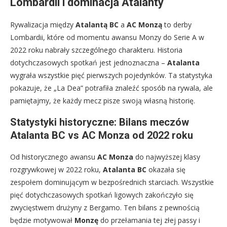
Lombardii i dominacja Atalanty
Rywalizacja między
Atalantą BC
a
AC Monzą
to derby
Lombardii, które od momentu awansu Monzy do Serie A w
2022 roku nabrały szczególnego charakteru. Historia
dotychczasowych spotkań jest jednoznaczna –
Atalanta
wygrała wszystkie pięć pierwszych pojedynków. Ta statystyka
pokazuje, że „La Dea” potrafiła znaleźć sposób na rywala, ale
pamiętajmy, że każdy mecz pisze swoją własną historię.
Statystyki historyczne: Bilans meczów
Atalanta BC vs AC Monza od 2022 roku
Od historycznego awansu
AC Monza
do najwyższej klasy
rozgrywkowej w 2022 roku,
Atalanta BC
okazała się
zespołem dominującym w bezpośrednich starciach. Wszystkie
pięć dotychczasowych spotkań ligowych zakończyło się
zwycięstwem drużyny z Bergamo. Ten bilans z pewnością
będzie motywował
Monzę
do przełamania tej złej passy i