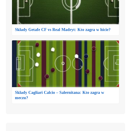
Składy Getafe CF vs Real Madryt: Kto zagra w hicie?
Składy Cagliari Calcio – Salernitana: Kto zagra w
meczu?