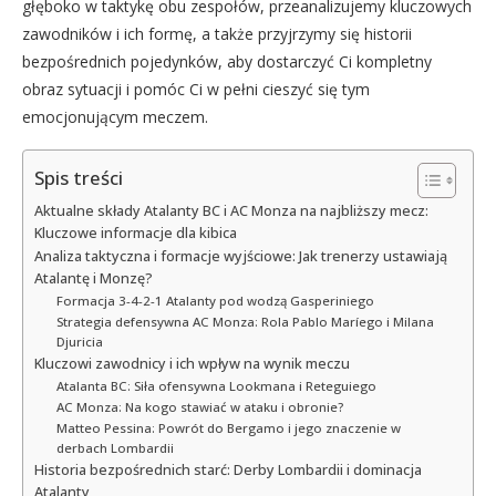
głęboko w taktykę obu zespołów, przeanalizujemy kluczowych
zawodników i ich formę, a także przyjrzymy się historii
bezpośrednich pojedynków, aby dostarczyć Ci kompletny
obraz sytuacji i pomóc Ci w pełni cieszyć się tym
emocjonującym meczem.
Spis treści
Aktualne składy Atalanty BC i AC Monza na najbliższy mecz:
Kluczowe informacje dla kibica
Analiza taktyczna i formacje wyjściowe: Jak trenerzy ustawiają
Atalantę i Monzę?
Formacja 3-4-2-1 Atalanty pod wodzą Gasperiniego
Strategia defensywna AC Monza: Rola Pablo Maríego i Milana
Djuricia
Kluczowi zawodnicy i ich wpływ na wynik meczu
Atalanta BC: Siła ofensywna Lookmana i Reteguiego
AC Monza: Na kogo stawiać w ataku i obronie?
Matteo Pessina: Powrót do Bergamo i jego znaczenie w
derbach Lombardii
Historia bezpośrednich starć: Derby Lombardii i dominacja
Atalanty