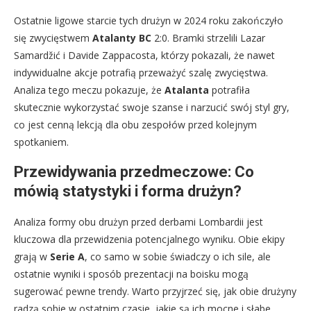
Ostatnie ligowe starcie tych drużyn w 2024 roku zakończyło
się zwycięstwem
Atalanty BC
2:0. Bramki strzelili Lazar
Samardžić i Davide Zappacosta, którzy pokazali, że nawet
indywidualne akcje potrafią przeważyć szalę zwycięstwa.
Analiza tego meczu pokazuje, że
Atalanta
potrafiła
skutecznie wykorzystać swoje szanse i narzucić swój styl gry,
co jest cenną lekcją dla obu zespołów przed kolejnym
spotkaniem.
Przewidywania przedmeczowe: Co
mówią statystyki i forma drużyn?
Analiza formy obu drużyn przed derbami Lombardii jest
kluczowa dla przewidzenia potencjalnego wyniku. Obie ekipy
grają w
Serie A
, co samo w sobie świadczy o ich sile, ale
ostatnie wyniki i sposób prezentacji na boisku mogą
sugerować pewne trendy. Warto przyjrzeć się, jak obie drużyny
radzą sobie w ostatnim czasie, jakie są ich mocne i słabe