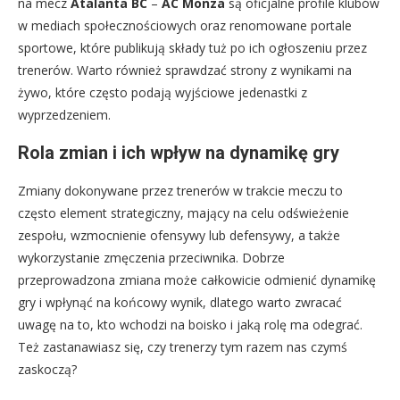
na mecz
Atalanta BC
–
AC Monza
są oficjalne profile klubów
w mediach społecznościowych oraz renomowane portale
sportowe, które publikują składy tuż po ich ogłoszeniu przez
trenerów. Warto również sprawdzać strony z wynikami na
żywo, które często podają wyjściowe jedenastki z
wyprzedzeniem.
Rola zmian i ich wpływ na dynamikę gry
Zmiany dokonywane przez trenerów w trakcie meczu to
często element strategiczny, mający na celu odświeżenie
zespołu, wzmocnienie ofensywy lub defensywy, a także
wykorzystanie zmęczenia przeciwnika. Dobrze
przeprowadzona zmiana może całkowicie odmienić dynamikę
gry i wpłynąć na końcowy wynik, dlatego warto zwracać
uwagę na to, kto wchodzi na boisko i jaką rolę ma odegrać.
Też zastanawiasz się, czy trenerzy tym razem nas czymś
zaskoczą?