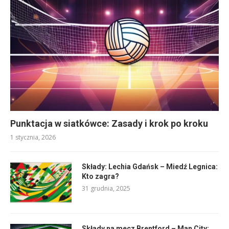
Punktacja w siatkówce: Zasady i krok po kroku
1 stycznia, 2026
Składy: Lechia Gdańsk – Miedź Legnica:
Kto zagra?
31 grudnia, 2025
Składy na mecz Brentford – Man City: