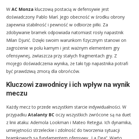
W
AC Monza
kluczową postacią w defensywie jest
doświadczony Pablo Marí. Jego obecność w środku obrony
zapewnia stabilność i pewność w odbiorze piłki. Za
zdobywanie bramek odpowiada natomiast rosły napastnik
Milan Djurić. Dzięki swoim warunkom fizycznym stanowi on
zagrożenie w polu karnym i jest ważnym elementem gry
ofensywnej, zwłaszcza przy stałych fragmentach gry. Z
mojego doświadczenia wynika, że taki typ napastnika potrafi
być prawdziwą zmorą dla obrońców.
Kluczowi zawodnicy i ich wpływ na wynik
meczu
Każdy mecz to przede wszystkim starcie indywidualności. W
przypadku
Atalanty BC
oczy wszystkich zwrócone są na duet
z linii ataku: Ademola Lookman i Mateo Retegui. Ich dynamika,
umiejętności strzeleckie i zdolność do tworzenia sytuacji
bramkowych są fundamentem ofensywy „La Dea”. Warto