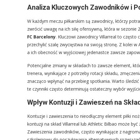
Analiza Kluczowych Zawodników i P
W każdym meczu piłkarskim są zawodnicy, którzy potrafi
zwrócić uwagę na ich siłę ofensywną, która w sezonie
FC Barcelony
. Kluczowi zawodnicy Villarreal to często 
przechylić szalę zwycięstwa na swoją stronę. Z kolei w At
a ich obecność w wyjściowej jedenastce zawsze zapow
Potencjalne zmiany w składach to zawsze element, kt
trenera, wynikające z potrzeby rotacji składu, zmęcz
znacząco wpłynąć na przebieg spotkania. Warto śledzić 
te czynniki często determinują ostateczny wybór wyjści
Wpływ Kontuzji i Zawieszeń na Skła
Kontuzje i zawieszenia to nieodłączny element piłki no
kontuzji na skład Villarreal lub Athletic Bilbao może by
Zawieszenia zawodników, często wynikające z nagromad
szkoleniowy do poszukiwania alternatywnych rozwiązań.