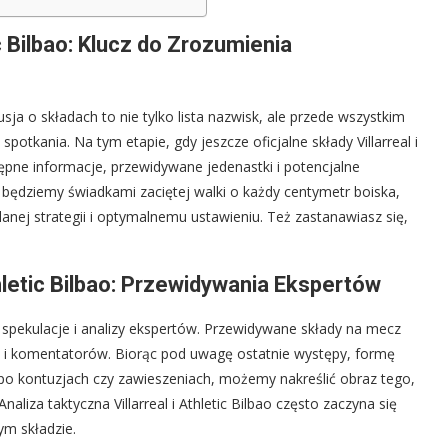
ic Bilbao: Klucz do Zrozumienia
usja o składach to nie tylko lista nazwisk, ale przede wszystkim
potkania. Na tym etapie, gdy jeszcze oficjalne składy Villarreal i
tępne informacje, przewidywane jedenastki i potencjalne
y będziemy świadkami zaciętej walki o każdy centymetr boiska,
lanej strategii i optymalnemu ustawieniu. Też zastanawiasz się,
hletic Bilbao: Przewidywania Ekspertów
 spekulacje i analizy ekspertów. Przewidywane składy na mecz
nów i komentatorów. Biorąc pod uwagę ostatnie występy, formę
o kontuzjach czy zawieszeniach, możemy nakreślić obraz tego,
liza taktyczna Villarreal i Athletic Bilbao często zaczyna się
ym składzie.