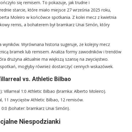
ńczyło się remisem. To pokazuje, jak trudne i
ednie starcie, które miało miejsce 27 września 2025 roku,
lberta Moleiro w końcówce spotkania. Z kolei mecz z kwietnia
mkowy remis, a bohaterem był bramkarz Unai Simón, który
a wyników. Wyrównana historia sugeruje, że kolejny mecz
óżnicą bramek lub remisem. Analiza formy zawodników i trendów
tóra drużyna aktualnie ma większą szansę na zwycięstwo.
ch spotkań, mogłyby również dostarczyć cennych wskazówek.
llarreal vs. Athletic Bilbao
 Villarreal 1:0 Athletic Bilbao (bramka: Alberto Moleiro).
al, 11 zwycięstw Athletic Bilbao, 12 remisów.
: 0:0 (bohater: bramkarz Unai Simón).
cjalne Niespodzianki