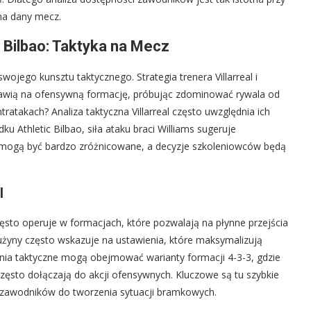
 na dany mecz.
ic Bilbao: Taktyka na Mecz
ojego kunsztu taktycznego. Strategia trenera Villarreal i
ostawią na ofensywną formację, próbując zdominować rywala od
tratakach? Analiza taktyczna Villarreal często uwzględnia ich
Athletic Bilbao, siła ataku braci Williams sugeruje
e mogą być bardzo zróżnicowane, a decyzje szkoleniowców będą
l
często operuje w formacjach, które pozwalają na płynne przejścia
rużyny często wskazuje na ustawienia, które maksymalizują
enia taktyczne mogą obejmować warianty formacji 4-3-3, gdzie
zęsto dołączają do akcji ofensywnych. Kluczowe są tu szybkie
i zawodników do tworzenia sytuacji bramkowych.