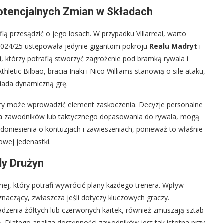
otencjalnych Zmian w Składach
ą przesądzić o jego losach. W przypadku Villarreal, warto
 2024/25 ustępowała jedynie gigantom pokroju
Realu Madryt
i
ci, którzy potrafią stworzyć zagrożenie pod bramką rywala i
hletic Bilbao, bracia Iñaki i Nico Williams stanowią o sile ataku,
iada dynamiczną grę.
óry może wprowadzić element zaskoczenia. Decyzje personalne
enia zawodników lub taktycznego dopasowania do rywala, mogą
doniesienia o kontuzjach i zawieszeniach, ponieważ to właśnie
owej jedenastki.
dy Drużyn
żnej, który potrafi wywrócić plany każdego trenera. Wpływ
ć znaczący, zwłaszcza jeśli dotyczy kluczowych graczy.
zenia żółtych lub czerwonych kartek, również zmuszają sztab
 Dlatego analiza dostępności zawodników jest tak istotna przy