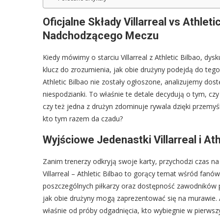
Oficjalne Składy Villarreal vs Athlet
Nadchodzącego Meczu
Kiedy mówimy o starciu Villarreal z Athletic Bilbao, dysk
klucz do zrozumienia, jak obie drużyny podejdą do tego s
Athletic Bilbao nie zostały ogłoszone, analizujemy dos
niespodzianki. To właśnie te detale decydują o tym, cz
czy też jedna z drużyn zdominuje rywala dzięki przemyś
kto tym razem da czadu?
Wyjściowe Jedenastki Villarreal i At
Zanim trenerzy odkryją swoje karty, przychodzi czas na
Villarreal – Athletic Bilbao to gorący temat wśród fa
poszczególnych piłkarzy oraz dostępność zawodników p
jak obie drużyny mogą zaprezentować się na murawie. Ana
właśnie od próby odgadnięcia, kto wybiegnie w pierwsz