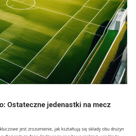
bao: Ostateczne jedenastki na mecz
, kluczowe jest zrozumienie, jak kształtują się składy obu drużyn