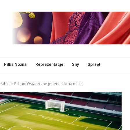
Piłka Nożna
Reprezentacje
Sny
Sprzęt
s Athletic Bilbao: Ostateczne jedenastki na mecz