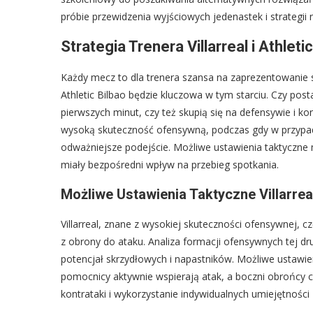
próbie przewidzenia wyjściowych jedenastek i strategii
Strategia Trenera Villarreal i Athlet
Każdy mecz to dla trenera szansa na zaprezentowanie sw
Athletic Bilbao będzie kluczowa w tym starciu. Czy p
pierwszych minut, czy też skupią się na defensywie i kon
wysoką skuteczność ofensywną, podczas gdy w przypadku 
odważniejsze podejście. Możliwe ustawienia taktyczn
miały bezpośredni wpływ na przebieg spotkania.
Możliwe Ustawienia Taktyczne Villarrea
Villarreal, znane z wysokiej skuteczności ofensywnej, 
z obrony do ataku. Analiza formacji ofensywnych tej d
potencjał skrzydłowych i napastników. Możliwe ustawi
pomocnicy aktywnie wspierają atak, a boczni obrońcy c
kontrataki i wykorzystanie indywidualnych umiejętnośc