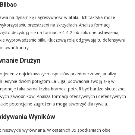
Bilbao
stawia na dynamikę i agresywność w ataku. Ich taktyka może
wykorzystaniu przestrzeni na skrzydłach. Analiza formacji
ęsto decydują się na formację 4-4-2 lub zbliżone ustawienia,
kie wyprowadzanie piłki. Kluczową rolę odgrywają tu defensywni
nicjować kontry.
wnanie Drużyn
to jeden z najciekawszych aspektów przedmeczowej analizy.
goli jedynie dwóm potęgom La Liga, udowadnia swoją siłę w
 imponuje taką samą liczbą bramek, potrafi być bardzo skuteczne,
owych zawodników. Analiza formacji ofensywnych i defensywnych
 jakie potencjalne zagrożenia mogą stworzyć dla rywala.
ewidywania Wyników
 jest niezwykle wyrównana. W ostatnich 35 spotkaniach obie