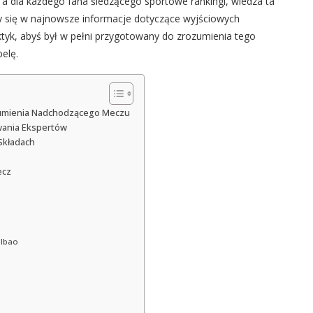
 a dla każdego fana śledzącego sportowe rankingi, wiedza ta
my się w najnowsze informacje dotyczące wyjściowych
tyk, abyś był w pełni przygotowany do zrozumienia tego
elę.
Zrozumienia Nadchodzącego Meczu
ywania Ekspertów
Składach
ecz
Bilbao