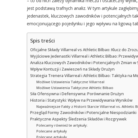
– to od nich zależy dynamika meczu i ostateczny wynik,
jest podstawą trafnych analiz. W tym artykule zagłębi
jedenastek, kluczowych zawodników i potencjalnych tak
emocjonującego pojedynku i jego wpływu na ligową tab
Spis treści
Oficjalne Składy Villarreal vs Athletic Bilbao: Klucz do 
Wyjściowe Jedenastki Villarreal i Athletic Bilbao: Przewid
Analiza Kluczowych Zawodników i Potencjalnych Zmian w 
Wpływ Kontuzji i Zawieszeń na Składy Drużyn
Strategia Trenera Villarreal i Athletic Bilbao: Taktyka na M
Możliwe Ustawienia Taktyczne Villarreal
Możliwe Ustawienia Taktyczne Athletic Bilbao
Siła Ofensywna i Defensywna: Porównanie Drużyn
Historia i Statystyki: Wpływ na Przewidywania Wyników
Najważniejsze Fakty z Historii Starcie Villarreal vs. Athletic 
Przegląd Formy Zawodników i Potencjalne Niespodzianki
Praktyczne Aspekty Śledzenia Składów i Rozgrywek
Polecamy również te artykuły:
Polecane artykuły
Polecane artykuły