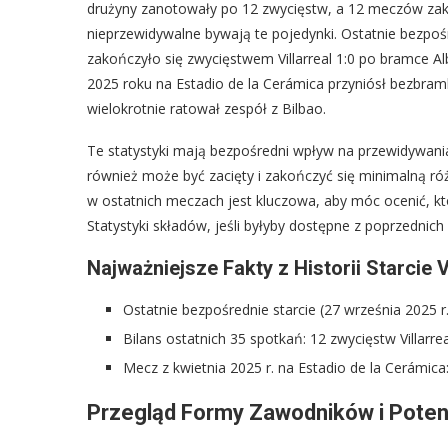
drużyny zanotowały po 12 zwycięstw, a 12 meczów zako
nieprzewidywalne bywają te pojedynki. Ostatnie bezpośr
zakończyło się zwycięstwem Villarreal 1:0 po bramce A
2025 roku na Estadio de la Cerámica przyniósł bezbra
wielokrotnie ratował zespół z Bilbao.
Te statystyki mają bezpośredni wpływ na przewidywani
również może być zacięty i zakończyć się minimalną r
w ostatnich meczach jest kluczowa, aby móc ocenić, k
Statystyki składów, jeśli byłyby dostępne z poprzedni
Najważniejsze Fakty z Historii Starcie Vi
Ostatnie bezpośrednie starcie (27 września 2025 r.):
Bilans ostatnich 35 spotkań: 12 zwycięstw Villarre
Mecz z kwietnia 2025 r. na Estadio de la Cerámica
Przegląd Formy Zawodników i Poten