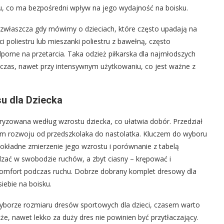
tu, co ma bezpośredni wpływ na jego wydajność na boisku.
 zwłaszcza gdy mówimy o dzieciach, które często upadają na
 poliestru lub mieszanki poliestru z bawełną, często
porne na przetarcia. Taka odzież piłkarska dla najmłodszych
 czas, nawet przy intensywnym użytkowaniu, co jest ważne z
u dla Dziecka
ryzowana według wzrostu dziecka, co ułatwia dobór. Przedział
um rozwoju od przedszkolaka do nastolatka. Kluczem do wyboru
 dokładne zmierzenie jego wzrostu i porównanie z tabelą
zać w swobodzie ruchów, a zbyt ciasny – krępować i
mfort podczas ruchu. Dobrze dobrany komplet dresowy dla
iebie na boisku.
wyborze rozmiaru dresów sportowych dla dzieci, czasem warto
kże, nawet lekko za duży dres nie powinien być przytłaczający.