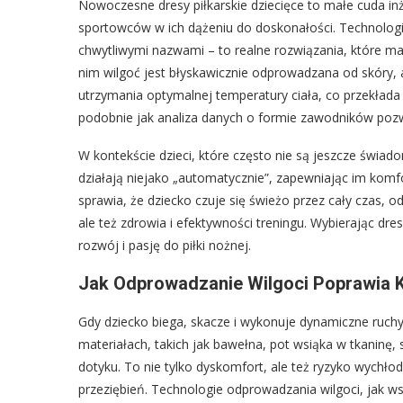
Nowoczesne dresy piłkarskie dziecięce to małe cuda inż
sportowców w ich dążeniu do doskonałości. Technologie 
chwytliwymi nazwami – to realne rozwiązania, które m
nim wilgoć jest błyskawicznie odprowadzana od skóry, a
utrzymania optymalnej temperatury ciała, co przekłada 
podobnie jak analiza danych o formie zawodników pozwa
W kontekście dzieci, które często nie są jeszcze świa
działają niejako „automatycznie”, zapewniając im kom
sprawia, że dziecko czuje się świeżo przez cały czas, o
ale też zdrowia i efektywności treningu. Wybierając dre
rozwój i pasję do piłki nożnej.
Jak Odprowadzanie Wilgoci Poprawia 
Gdy dziecko biega, skacze i wykonuje dynamiczne ruchy n
materiałach, takich jak bawełna, pot wsiąka w tkaninę, 
dotyku. To nie tylko dyskomfort, ale też ryzyko wychł
przeziębień. Technologie odprowadzania wilgoci, jak w