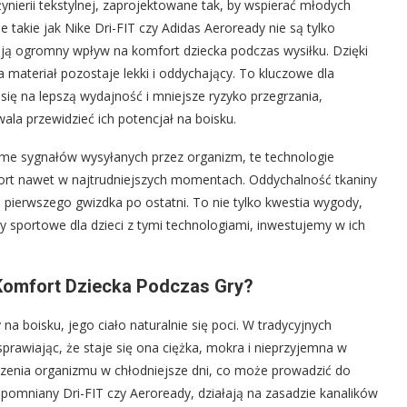
ynierii tekstylnej, zaprojektowane tak, by wspierać młodych
takie jak Nike Dri-FIT czy Adidas Aeroready nie są tylko
ają ogromny wpływ na komfort dziecka podczas wysiłku. Dzięki
 materiał pozostaje lekki i oddychający. To kluczowe dla
się na lepszą wydajność i mniejsze ryzyko przegrzania,
la przewidzieć ich potencjał na boisku.
dome sygnałów wysyłanych przez organizm, te technologie
fort nawet w najtrudniejszych momentach. Oddychalność tkaniny
d pierwszego gwizdka po ostatni. To nie tylko kwestia wygody,
sy sportowe dla dzieci z tymi technologiami, inwestujemy w ich
Komfort Dziecka Podczas Gry?
a boisku, jego ciało naturalnie się poci. W tradycyjnych
sprawiając, że staje się ona ciężka, mokra i nieprzyjemna w
odzenia organizmu w chłodniejsze dni, co może prowadzić do
spomniany Dri-FIT czy Aeroready, działają na zasadzie kanalików