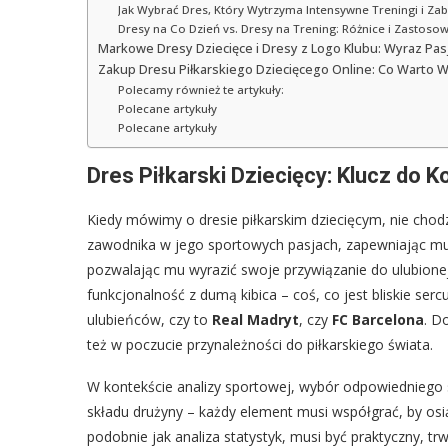
Jak Wybrać Dres, Który Wytrzyma Intensywne Treningi i Za
Dresy na Co Dzień vs. Dresy na Trening: Różnice i Zastoso
Markowe Dresy Dziecięce i Dresy z Logo Klubu: Wyraz Pasj
Zakup Dresu Piłkarskiego Dziecięcego Online: Co Warto
Polecamy również te artykuły:
Polecane artykuły
Polecane artykuły
Dres Piłkarski Dziecięcy: Klucz do K
Kiedy mówimy o dresie piłkarskim dziecięcym, nie chodz
zawodnika w jego sportowych pasjach, zapewniając mu
pozwalając mu wyrazić swoje przywiązanie do ulubionej
funkcjonalność z dumą kibica – coś, co jest bliskie sercu
ulubieńców, czy to
Real Madryt
, czy
FC Barcelona
. D
też w poczucie przynależności do piłkarskiego świata.
W kontekście analizy sportowej, wybór odpowiedniego 
składu drużyny – każdy element musi współgrać, by osią
podobnie jak analiza statystyk, musi być praktyczny, tr