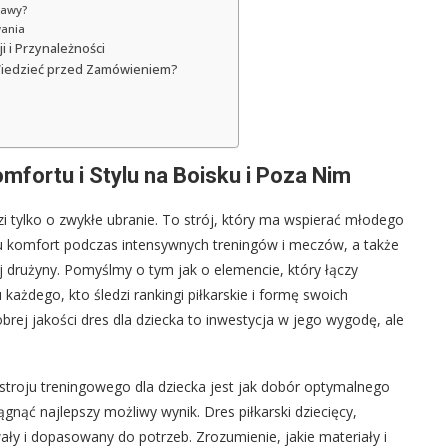
bawy?
wania
i i Przynależności
 Wiedzieć przed Zamówieniem?
omfortu i Stylu na Boisku i Poza Nim
i tylko o zwykłe ubranie. To strój, który ma wspierać młodego
 komfort podczas intensywnych treningów i meczów, a także
 drużyny. Pomyślmy o tym jak o elemencie, który łączy
 każdego, kto śledzi rankingi piłkarskie i formę swoich
obrej jakości dres dla dziecka to inwestycja w jego wygodę, ale
stroju treningowego dla dziecka jest jak dobór optymalnego
gnąć najlepszy możliwy wynik. Dres piłkarski dziecięcy,
wały i dopasowany do potrzeb. Zrozumienie, jakie materiały i