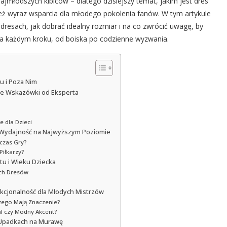
najmłodszych kibiców – dlatego dzisiejszy temat, jakim jest dres
e też wyraz wsparcia dla młodego pokolenia fanów. W tym artykule
dresach, jak dobrać idealny rozmiar i na co zwrócić uwagę, by
 na każdym kroku, od boiska po codzienne wyzwania.
ku i Poza Nim
zne Wskazówki od Eksperta
e dla Dzieci
 i Wydajność na Najwyższym Poziomie
czas Gry?
Piłkarzy?
u i Wieku Dziecka
ach Dresów
kcjonalność dla Młodych Mistrzów
czego Mają Znaczenie?
l czy Modny Akcent?
 Upadkach na Murawę