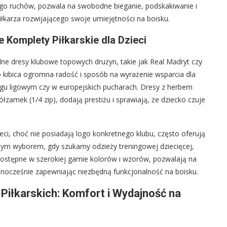
 jego ruchów, pozwala na swobodne bieganie, podskakiwanie i
karza rozwijającego swoje umiejętności na boisku.
e Komplety Piłkarskie dla Dzieci
lne dresy klubowe topowych drużyn, takie jak Real Madryt czy
o kibica ogromna radość i sposób na wyrażenie wsparcia dla
kingu ligowym czy w europejskich pucharach. Dresy z herbem
zamek (1/4 zip), dodają prestiżu i sprawiają, że dziecko czuje
ieci, choć nie posiadają logo konkretnego klubu, często oferują
nym wyborem, gdy szukamy odzieży treningowej dziecięcej,
Dostępne w szerokiej gamie kolorów i wzorów, pozwalają na
dnocześnie zapewniając niezbędną funkcjonalność na boisku.
Piłkarskich: Komfort i Wydajność na