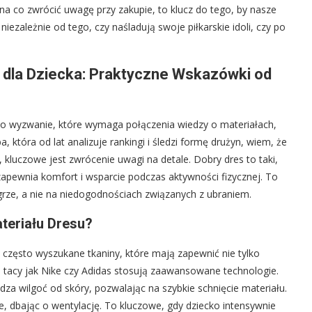
a co zwrócić uwagę przy zakupie, to klucz do tego, by nasze
iezależnie od tego, czy naśladują swoje piłkarskie idoli, czy po
i dla Dziecka: Praktyczne Wskazówki od
sto wyzwanie, które wymaga połączenia wiedzy o materiałach,
 która od lat analizuje rankingi i śledzi formę drużyn, wiem, że
kluczowe jest zwrócenie uwagi na detale. Dobry dres to taki,
 zapewnia komfort i wsparcie podczas aktywności fizycznej. To
grze, a nie na niedogodnościach związanych z ubraniem.
teriału Dresu?
 często wyszukane tkaniny, które mają zapewnić nie tylko
 tacy jak Nike czy Adidas stosują zaawansowane technologie.
za wilgoć od skóry, pozwalając na szybkie schnięcie materiału.
e, dbając o wentylację. To kluczowe, gdy dziecko intensywnie