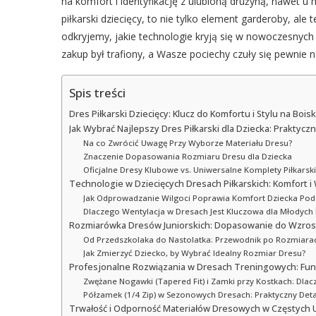
na komfort i identyfikację z ulubioną drużyną, nawet u 
piłkarski dziecięcy, to nie tylko element garderoby, al
odkryjemy, jakie technologie kryją się w nowoczesnych 
zakup był trafiony, a Wasze pociechy czuły się pewnie
Spis treści
Dres Piłkarski Dziecięcy: Klucz do Komfortu i Stylu na Bois
Jak Wybrać Najlepszy Dres Piłkarski dla Dziecka: Praktyc
Na co Zwrócić Uwagę Przy Wyborze Materiału Dresu?
Znaczenie Dopasowania Rozmiaru Dresu dla Dziecka
Oficjalne Dresy Klubowe vs. Uniwersalne Komplety Piłkarski
Technologie w Dziecięcych Dresach Piłkarskich: Komfort
Jak Odprowadzanie Wilgoci Poprawia Komfort Dziecka Pod
Dlaczego Wentylacja w Dresach Jest Kluczowa dla Młodych 
Rozmiarówka Dresów Juniorskich: Dopasowanie do Wzrost
Od Przedszkolaka do Nastolatka: Przewodnik po Rozmiar
Jak Zmierzyć Dziecko, by Wybrać Idealny Rozmiar Dresu?
Profesjonalne Rozwiązania w Dresach Treningowych: Fun
Zwężane Nogawki (Tapered Fit) i Zamki przy Kostkach: Dla
Półzamek (1/4 Zip) w Sezonowych Dresach: Praktyczny Deta
Trwałość i Odporność Materiałów Dresowych w Częstych