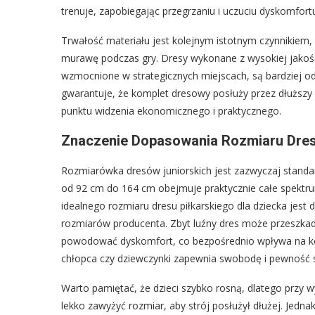
trenuje, zapobiegając przegrzaniu i uczuciu dyskomfor
Trwałość materiału jest kolejnym istotnym czynnikiem,
murawę podczas gry. Dresy wykonane z wysokiej jakości
wzmocnione w strategicznych miejscach, są bardziej od
gwarantuje, że komplet dresowy posłuży przez dłuższy
punktu widzenia ekonomicznego i praktycznego.
Znaczenie Dopasowania Rozmiaru Dres
Rozmiarówka dresów juniorskich jest zazwyczaj standa
od 92 cm do 164 cm obejmuje praktycznie całe spektr
idealnego rozmiaru dresu piłkarskiego dla dziecka jest
rozmiarów producenta. Zbyt luźny dres może przeszkad
powodować dyskomfort, co bezpośrednio wpływa na ko
chłopca czy dziewczynki zapewnia swobodę i pewność s
Warto pamiętać, że dzieci szybko rosną, dlatego przy 
lekko zawyżyć rozmiar, aby strój posłużył dłużej. Jedna