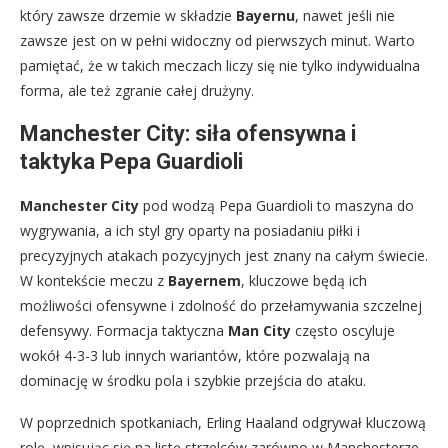
który zawsze drzemie w składzie
Bayernu
, nawet jeśli nie
zawsze jest on w pełni widoczny od pierwszych minut. Warto
pamiętać, że w takich meczach liczy się nie tylko indywidualna
forma, ale też zgranie całej drużyny.
Manchester City: siła ofensywna i
taktyka Pepa Guardioli
Manchester City
pod wodzą Pepa Guardioli to maszyna do
wygrywania, a ich styl gry oparty na posiadaniu piłki i
precyzyjnych atakach pozycyjnych jest znany na całym świecie.
W kontekście meczu z
Bayernem
, kluczowe będą ich
możliwości ofensywne i zdolność do przełamywania szczelnej
defensywy. Formacja taktyczna
Man City
często oscyluje
wokół 4-3-3 lub innych wariantów, które pozwalają na
dominację w środku pola i szybkie przejścia do ataku.
W poprzednich spotkaniach, Erling Haaland odgrywał kluczową
rolę, wpisując się na listę strzelców zarówno w Manchesterze,