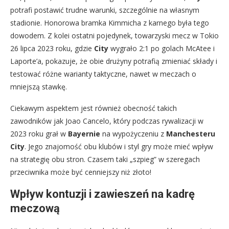
potrafi postawić trudne warunki, szczególnie na własnym
stadionie. Honorowa bramka Kimmicha z karnego była tego
dowodem. Z kolei ostatni pojedynek, towarzyski mecz w Tokio
26 lipca 2023 roku, gdzie
City
wygrało 2:1 po golach McAtee i
Laporte’a, pokazuje, że obie drużyny potrafią zmieniać składy i
testować różne warianty taktyczne, nawet w meczach o
mniejszą stawkę.
Ciekawym aspektem jest również obecność takich
zawodników jak Joao Cancelo, który podczas rywalizacji w
2023 roku grał w
Bayernie
na wypożyczeniu z
Manchesteru
City
. Jego znajomość obu klubów i styl gry może mieć wpływ
na strategię obu stron. Czasem taki „szpieg” w szeregach
przeciwnika może być cenniejszy niż złoto!
Wpływ kontuzji i zawieszeń na kadrę
meczową