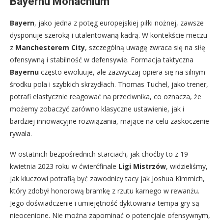
Bayernu Monachium
Bayern
, jako jedna z potęg europejskiej piłki nożnej, zawsze
dysponuje szeroką i utalentowaną kadrą. W kontekście meczu
z
Manchesterem City
, szczególną uwagę zwraca się na siłę
ofensywną i stabilność w defensywie. Formacja taktyczna
Bayernu
często ewoluuje, ale zazwyczaj opiera się na silnym
środku pola i szybkich skrzydłach. Thomas Tuchel, jako trener,
potrafi elastycznie reagować na przeciwnika, co oznacza, że
możemy zobaczyć zarówno klasyczne ustawienie, jak i
bardziej innowacyjne rozwiązania, mające na celu zaskoczenie
rywala.
W ostatnich bezpośrednich starciach, jak choćby to z 19
kwietnia 2023 roku w ćwierćfinale
Ligi Mistrzów
, widzieliśmy,
jak kluczowi potrafią być zawodnicy tacy jak Joshua Kimmich,
który zdobył honorową bramkę z rzutu karnego w rewanżu.
Jego doświadczenie i umiejętność dyktowania tempa gry są
nieocenione. Nie można zapominać o potencjale ofensywnym,