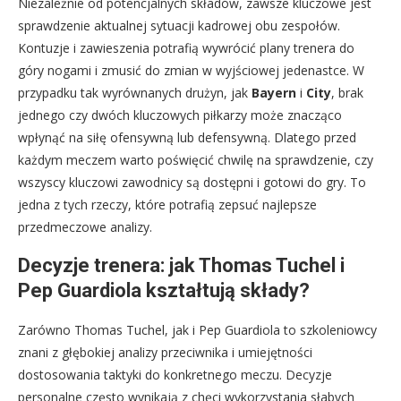
Niezależnie od potencjalnych składów, zawsze kluczowe jest
sprawdzenie aktualnej sytuacji kadrowej obu zespołów.
Kontuzje i zawieszenia potrafią wywrócić plany trenera do
góry nogami i zmusić do zmian w wyjściowej jedenastce. W
przypadku tak wyrównanych drużyn, jak
Bayern
i
City
, brak
jednego czy dwóch kluczowych piłkarzy może znacząco
wpłynąć na siłę ofensywną lub defensywną. Dlatego przed
każdym meczem warto poświęcić chwilę na sprawdzenie, czy
wszyscy kluczowi zawodnicy są dostępni i gotowi do gry. To
jedna z tych rzeczy, które potrafią zepsuć najlepsze
przedmeczowe analizy.
Decyzje trenera: jak Thomas Tuchel i
Pep Guardiola kształtują składy?
Zarówno Thomas Tuchel, jak i Pep Guardiola to szkoleniowcy
znani z głębokiej analizy przeciwnika i umiejętności
dostosowania taktyki do konkretnego meczu. Decyzje
personalne często wynikają z chęci wykorzystania słabych