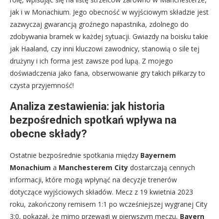
jak i w Monachium. Jego obecność w wyjściowym składzie jest
zazwyczaj gwarancją groźnego napastnika, zdolnego do
zdobywania bramek w każdej sytuacji. Gwiazdy na boisku takie
jak Haaland, czy inni kluczowi zawodnicy, stanowią o sile tej
drużyny i ich forma jest zawsze pod lupą. Z mojego
doświadczenia jako fana, obserwowanie gry takich piłkarzy to
czysta przyjemność!
Analiza zestawienia: jak historia
bezpośrednich spotkań wpływa na
obecne składy?
Ostatnie bezpośrednie spotkania między
Bayernem
Monachium
a
Manchesterem City
dostarczają cennych
informacji, które mogą wpłynąć na decyzje trenerów
dotyczące wyjściowych składów. Mecz z 19 kwietnia 2023
roku, zakończony remisem 1:1 po wcześniejszej wygranej City
3:0, pokazał, że mimo przewagi w pierwszym meczu,
Bayern