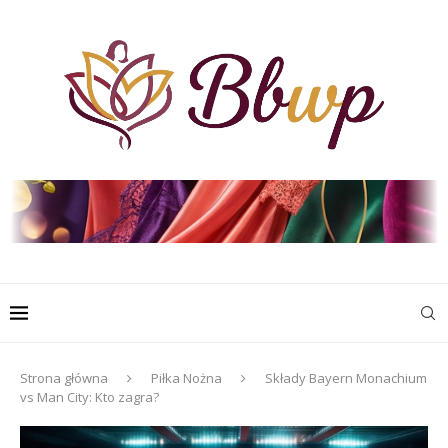
Strona główna
Piłka Nożna
Składy Bayern Monachium
vs Man City: Kto zagra?