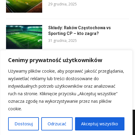
29 grudnia, 2025
Składy: Raków Częstochowa vs
Sporting CP – kto zagra?
31 grudnia, 2025
Cenimy prywatność użytkowników
Składy Cremonese Spezia: Pełne składy
na mecz
Używamy plików cookie, aby poprawić jakość przeglądania,
30 grudnia, 2025
wyświetlać reklamy lub treści dostosowane do
indywidualnych potrzeb użytkowników oraz analizować
ruch na stronie. Kliknięcie przycisku „Akceptuj wszystkie”
oznacza zgodę na wykorzystywanie przez nas plików
cookie.
Mapa witryny
Kontakt z nami
Dostosuj
Odrzucać
Akceptuj wszystko
@2025 - Wszystkie prawa zastrzeżone.