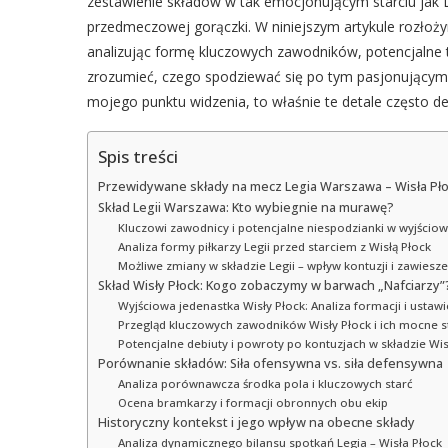
zestawienie składów w tak emocjonującym starciu jak 
przedmeczowej gorączki. W niniejszym artykule rozłoży
analizując formę kluczowych zawodników, potencjalne t
zrozumieć, czego spodziewać się po tym pasjonującym p
mojego punktu widzenia, to właśnie te detale często de
Spis treści
Przewidywane składy na mecz Legia Warszawa – Wisła Pł
Skład Legii Warszawa: Kto wybiegnie na murawę?
Kluczowi zawodnicy i potencjalne niespodzianki w wyjściow
Analiza formy piłkarzy Legii przed starciem z Wisłą Płock
Możliwe zmiany w składzie Legii – wpływ kontuzji i zawiesz
Skład Wisły Płock: Kogo zobaczymy w barwach „Nafciarzy”
Wyjściowa jedenastka Wisły Płock: Analiza formacji i ustaw
Przegląd kluczowych zawodników Wisły Płock i ich mocne s
Potencjalne debiuty i powroty po kontuzjach w składzie Wis
Porównanie składów: Siła ofensywna vs. siła defensywna
Analiza porównawcza środka pola i kluczowych starć
Ocena bramkarzy i formacji obronnych obu ekip
Historyczny kontekst i jego wpływ na obecne składy
Analiza dynamicznego bilansu spotkań Legia – Wisła Płock