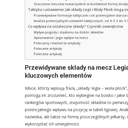
Znaczenie meczów towarzyskich w kontekście formy druży
Taktyka i ustawienie: Jak składy Legii i Wisły Płock mogą s
Przewidywane formacje taktyczne i ich potencjalne starcia
Analiza potencjalnych ustawień taktycznych: od 4-3-3 do 3-
Co wpływa na ostateczne składy? Czynniki zewnętrzne
Wpływ pogody i stadionu na dobór składów
Sędziowanie i jego wpływ na mecz
Polecamy również te artykuły:
Polecane artykuły
Polecane artykuły
Przewidywane składy na mecz Legia
kluczowych elementów
Kibice, którzy wpisują frazę „składy: legia – wisła płoc
pomogą im zrozumieć, kto wybiegnie na boisko i jakie 
rankingów sportowych, znajomość składów to pierwszy k
potencjalnego wpływu na pozycję w tabeli ligowej. Analiz
nazwiska, ale także na formę poszczególnych piłkarzy, 
wykorzystać ich umiejętności.