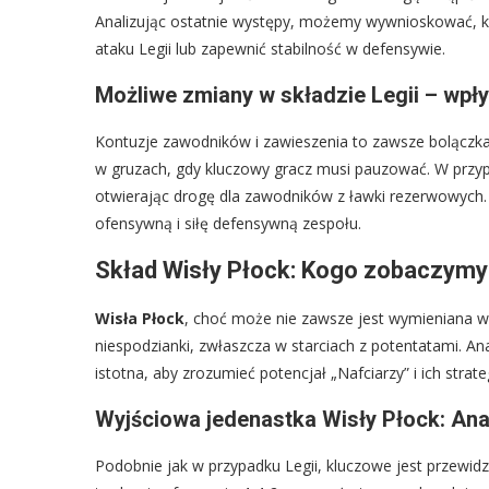
Analizując ostatnie występy, możemy wywnioskować, kt
ataku Legii lub zapewnić stabilność w defensywie.
Możliwe zmiany w składzie Legii – wpły
Kontuzje zawodników i zawieszenia to zawsze bolączka
w gruzach, gdy kluczowy gracz musi pauzować. W prz
otwierając drogę dla zawodników z ławki rezerwowych. Z
ofensywną i siłę defensywną zespołu.
Skład Wisły Płock: Kogo zobaczymy
Wisła Płock
, choć może nie zawsze jest wymieniana w
niespodzianki, zwłaszcza w starciach z potentatami. An
istotna, aby zrozumieć potencjał „Nafciarzy” i ich strate
Wyjściowa jedenastka Wisły Płock: Anal
Podobnie jak w przypadku Legii, kluczowe jest przewidz