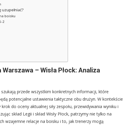
n
ię uzupełniać?
 na boisku
5-2
 Warszawa – Wisła Płock: Analiza
k”, szukają przede wszystkim konkretnych informacji, które
będą potencjalne ustawienia taktyczne obu drużyn. W kontekście
rok do oceny aktualnej siły zespołu, przewidywania wyniku i
ując skład Legii i skład Wisły Płock, patrzymy nie tylko na
ich wzajemne relacje na boisku i to, jak trenerzy mogą