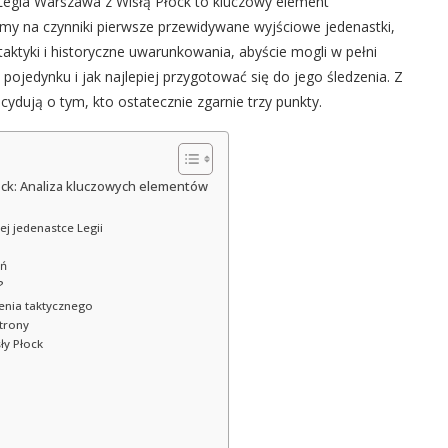
Legia Warszawa z Wisłą Płock to kluczowy element
my na czynniki pierwsze przewidywane wyjściowe jedenastki,
aktyki i historyczne uwarunkowania, abyście mogli w pełni
ojedynku i jak najlepiej przygotować się do jego śledzenia. Z
cydują o tym, kto ostatecznie zgarnie trzy punkty.
ock: Analiza kluczowych elementów
ej jedenastce Legii
eń
?
ienia taktycznego
trony
ły Płock