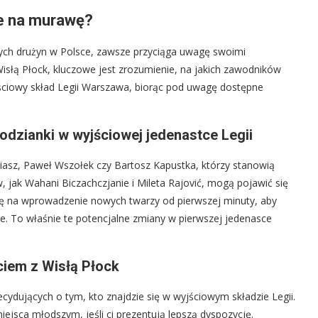
ie na murawę?
anych drużyn w Polsce, zawsze przyciąga uwagę swoimi
Wisłą Płock, kluczowe jest zrozumienie, na jakich zawodników
jściowy skład Legii Warszawa, biorąc pod uwagę dostępne
odzianki w wyjściowej jedenastce Legii
biasz, Paweł Wszołek czy Bartosz Kapustka, którzy stanowią
, jak Wahani Biczachczjanie i Mileta Rajović, mogą pojawić się
ię na wprowadzenie nowych twarzy od pierwszej minuty, aby
e. To właśnie te potencjalne zmiany w pierwszej jedenasce
rciem z Wisłą Płock
cydujących o tym, kto znajdzie się w wyjściowym składzie Legii.
ejsca młodszym, jeśli ci prezentują lepszą dyspozycję.