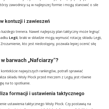
órzy zawodnicy są w najlepszej formie i mogą stanowić o sile
w kontuzji i zawieszeń
 każdego trenera. Nawet najlepszy plan taktyczny może legnąć
ypadku
Legii
, braki w składzie mogą wymusić rotację składu Legii,
rozumienie, kto jest niedostępny, pozwala lepiej ocenić siłę
 w barwach „Nafciarzy”?
 kontekście najwyższych rankingów, potrafi sprawiać
aliza składu Wisły Płock przed meczem z Legią jest równie
gię na to spotkanie.
iza formacji i ustawienia taktycznego
enie ustawienia taktycznego Wisły Płock. Czy postawią na