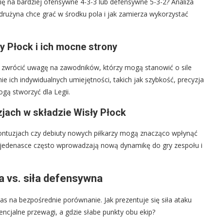
ię na bardziej ofensywne 4-3-3 lub defensywne 5-3-2? Analiza
drużyna chce grać w środku pola i jak zamierza wykorzystać
 Płock i ich mocne strony
 zwrócić uwagę na zawodników, którzy mogą stanowić o sile
ie ich indywidualnych umiejętności, takich jak szybkość, precyzja
gą stworzyć dla Legii.
zjach w składzie Wisły Płock
 kontuzjach czy debiuty nowych piłkarzy mogą znacząco wpłynąć
j jedenasce często wprowadzają nową dynamikę do gry zespołu i
 vs. siła defensywna
s na bezpośrednie porównanie. Jak prezentuje się siła ataku
tencjalne przewagi, a gdzie słabe punkty obu ekip?