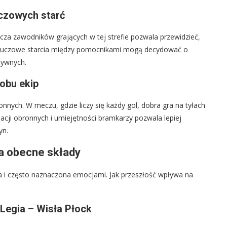
uczowych starć
cza zawodników grających w tej strefie pozwala przewidzieć,
 Kluczowe starcia między pomocnikami mogą decydować o
sywnych.
obu ekip
ych. W meczu, gdzie liczy się każdy gol, dobra gra na tyłach
cji obronnych i umiejętności bramkarzy pozwala lepiej
yn.
na obecne składy
ta i często naznaczona emocjami. Jak przeszłość wpływa na
Legia – Wisła Płock