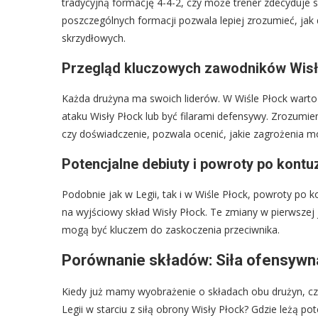
tradycyjną formację 4-4-2, czy może trener zdecyduje s
poszczególnych formacji pozwala lepiej zrozumieć, jak 
skrzydłowych.
Przegląd kluczowych zawodników Wisły
Każda drużyna ma swoich liderów. W Wiśle Płock warto
ataku Wisły Płock lub być filarami defensywy. Zrozumien
czy doświadczenie, pozwala ocenić, jakie zagrożenia mo
Potencjalne debiuty i powroty po kontu
Podobnie jak w Legii, tak i w Wiśle Płock, powroty po
na wyjściowy skład Wisły Płock. Te zmiany w pierwsze
mogą być kluczem do zaskoczenia przeciwnika.
Porównanie składów: Siła ofensywna
Kiedy już mamy wyobrażenie o składach obu drużyn, cza
Legii w starciu z siłą obrony Wisły Płock? Gdzie leżą po