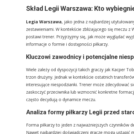
Skład Legii Warszawa: Kto wybiegn
Legia Warszawa
, jako jedna z najbardziej utytułow
zestawieniami. W kontekście zbliżającego się meczu z 
postawi trener. Przyjrzyjmy się, jak może wyglądać wy
informacje o formie i dostępności piłkarzy.
Kluczowi zawodnicy i potencjalne niesp
Wiele zależy od dyspozycji takich graczy jak Kacper To
trzon drużyny. Jednak w kontekście ostatnich transferów
interesujące niespodzianki. Trener może zdecydować s
zaskoczyć przeciwnika lub wzmocnić konkretne formacj
często decydują o dynamice meczu.
Analiza formy piłkarzy Legii przed sta
Forma piłkarzy to jeden z najważniejszych czynników de
Nawet najbardziej doświadczeni gracze mogą ustąpić mi