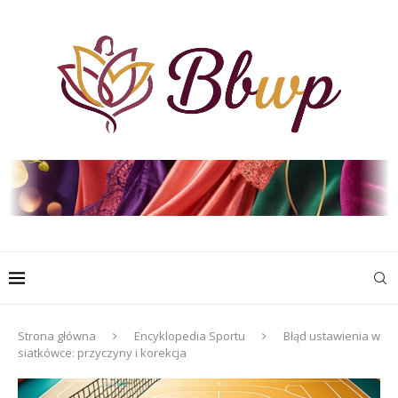
Strona główna
Encyklopedia Sportu
Błąd ustawienia w
siatkówce: przyczyny i korekcja