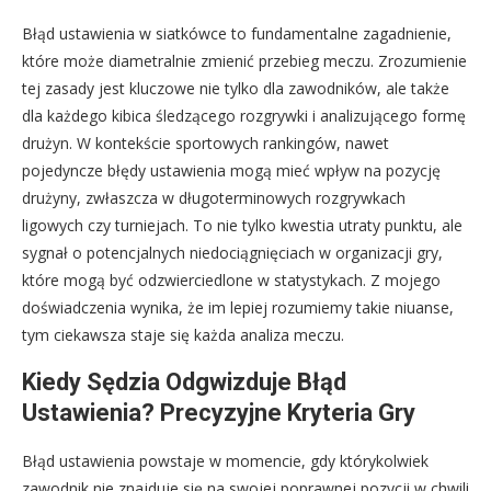
Błąd ustawienia w siatkówce to fundamentalne zagadnienie,
które może diametralnie zmienić przebieg meczu. Zrozumienie
tej zasady jest kluczowe nie tylko dla zawodników, ale także
dla każdego kibica śledzącego rozgrywki i analizującego formę
drużyn. W kontekście sportowych rankingów, nawet
pojedyncze błędy ustawienia mogą mieć wpływ na pozycję
drużyny, zwłaszcza w długoterminowych rozgrywkach
ligowych czy turniejach. To nie tylko kwestia utraty punktu, ale
sygnał o potencjalnych niedociągnięciach w organizacji gry,
które mogą być odzwierciedlone w statystykach. Z mojego
doświadczenia wynika, że im lepiej rozumiemy takie niuanse,
tym ciekawsza staje się każda analiza meczu.
Kiedy Sędzia Odgwizduje Błąd
Ustawienia? Precyzyjne Kryteria Gry
Błąd ustawienia powstaje w momencie, gdy którykolwiek
zawodnik nie znajduje się na swojej poprawnej pozycji w chwili