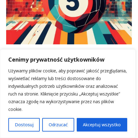
Manita: objawy, zwalczanie i zapobieganie na
Cenimy prywatność użytkowników
roślinach
3 stycznia, 2026
Używamy plików cookie, aby poprawić jakość przeglądania,
wyświetlać reklamy lub treści dostosowane do
indywidualnych potrzeb użytkowników oraz analizować
ruch na stronie. Kliknięcie przycisku „Akceptuj wszystkie”
oznacza zgodę na wykorzystywanie przez nas plików
cookie.
Dostosuj
Odrzucać
Akceptuj wszystko