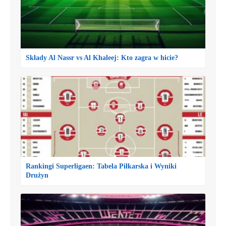
Składy Al Nassr vs Al Khaleej: Kto zagra w hicie?
Rankingi Superligaen: Tabela Piłkarska i Wyniki
Drużyn