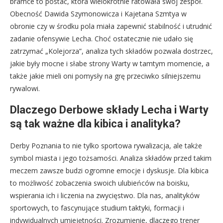
bramce to postać, która wielokrotnie ratowała swój zespół.
Obecność Dawida Szymonowicza i Kajetana Szmtya w
obronie czy w środku pola miała zapewnić stabilność i utrudnić
zadanie ofensywie Lecha. Choć ostatecznie nie udało się
zatrzymać „Kolejorza”, analiza tych składów pozwala dostrzec,
jakie były mocne i słabe strony Warty w tamtym momencie, a
także jakie mieli oni pomysły na grę przeciwko silniejszemu
rywalowi.
Dlaczego Derbowe składy Lecha i Warty
są tak ważne dla kibica i analityka?
Derby Poznania to nie tylko sportowa rywalizacja, ale także
symbol miasta i jego tożsamości. Analiza składów przed takim
meczem zawsze budzi ogromne emocje i dyskusje. Dla kibica
to możliwość zobaczenia swoich ulubieńców na boisku,
wspierania ich i liczenia na zwycięstwo. Dla nas, analityków
sportowych, to fascynujące studium taktyki, formacji i
indywidualnych umiejętności. Zrozumienie, dlaczego trener