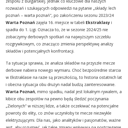
zespołu z Bułgarskiej. Jednak co kluczowe dla naszych
rozważań i szukających odpowiedzi na pytanie „składy: lech
poznań – warta poznań”, po zakończeniu sezonu 2023/24
Warta Poznań
zajęła 16. miejsce w tabeli
Ekstraklasy
i
spadła do 1. Ligi. Oznacza to, że w sezonie 2024/25 nie
zobaczymy derbowych spotkań na najwyższym szczeblu
rozgrywkowym, co znacząco zmienia perspektywę analizy
składów i potencjalnych konfrontacji.
Ta sytuacja sprawia, że analiza składów na przyszłe mecze
derbowe nabiera nowego wymiaru. Choć bezpośrednie starcia
w Ekstraklasie na razie są przeszłością, to historia ostatnich lat
i obecna sytuacja obu drużyn nadal budzą zainteresowanie.
Warta Poznań
, mimo spadku, nadal jest lokalnym rywalem, a
kibice obu zespołów na pewno będą śledzić poczynania
„Zielonych” w niższej lidze, a także oczekiwać na potencjalne
powroty do elity, co znów uczyniłoby te mecze niezwykle
elektryzującymi. Dla nas, jako analityków i pasjonatów, ważne
jest, aby rozumieć, jak takie zmiany wpływają na postrzeganie