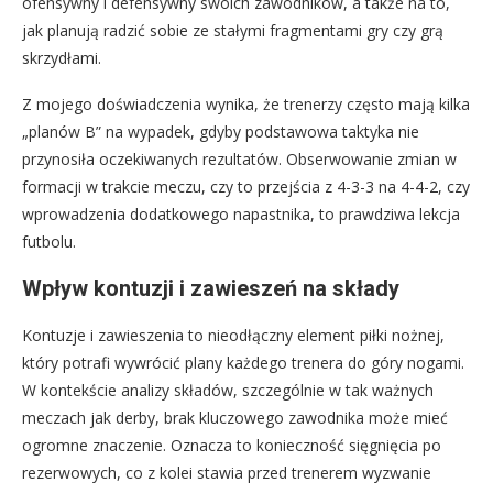
ofensywny i defensywny swoich zawodników, a także na to,
jak planują radzić sobie ze stałymi fragmentami gry czy grą
skrzydłami.
Z mojego doświadczenia wynika, że trenerzy często mają kilka
„planów B” na wypadek, gdyby podstawowa taktyka nie
przynosiła oczekiwanych rezultatów. Obserwowanie zmian w
formacji w trakcie meczu, czy to przejścia z 4-3-3 na 4-4-2, czy
wprowadzenia dodatkowego napastnika, to prawdziwa lekcja
futbolu.
Wpływ kontuzji i zawieszeń na składy
Kontuzje i zawieszenia to nieodłączny element piłki nożnej,
który potrafi wywrócić plany każdego trenera do góry nogami.
W kontekście analizy składów, szczególnie w tak ważnych
meczach jak derby, brak kluczowego zawodnika może mieć
ogromne znaczenie. Oznacza to konieczność sięgnięcia po
rezerwowych, co z kolei stawia przed trenerem wyzwanie