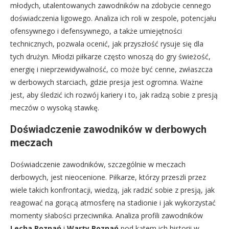
młodych, utalentowanych zawodników na zdobycie cennego
doświadczenia ligowego. Analiza ich roli w zespole, potencjału
ofensywnego i defensywnego, a także umiejętności
technicznych, pozwala ocenić, jak przyszłość rysuje się dla
tych drużyn. Młodzi piłkarze często wnoszą do gry świeżość,
energię i nieprzewidywalność, co może być cenne, zwłaszcza
w derbowych starciach, gdzie presja jest ogromna. Ważne
jest, aby śledzić ich rozwój kariery i to, jak radzą sobie z presją
meczów o wysoką stawkę.
Doświadczenie zawodników w derbowych
meczach
Doświadczenie zawodników, szczególnie w meczach
derbowych, jest nieocenione. Piłkarze, którzy przeszli przez
wiele takich konfrontacji, wiedzą, jak radzić sobie z presją, jak
reagować na gorącą atmosferę na stadionie i jak wykorzystać
momenty słabości przeciwnika. Analiza profili zawodników
Lecha Poznań
i
Warty Poznań
pod kątem ich historii w