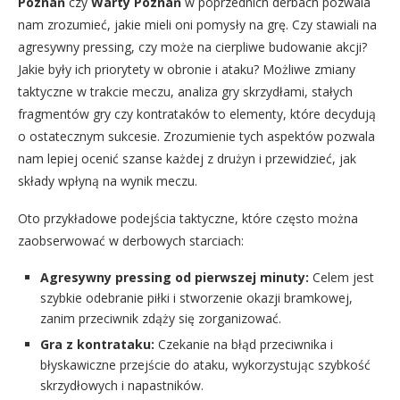
Poznań
czy
Warty Poznań
w poprzednich derbach pozwala
nam zrozumieć, jakie mieli oni pomysły na grę. Czy stawiali na
agresywny pressing, czy może na cierpliwe budowanie akcji?
Jakie były ich priorytety w obronie i ataku? Możliwe zmiany
taktyczne w trakcie meczu, analiza gry skrzydłami, stałych
fragmentów gry czy kontrataków to elementy, które decydują
o ostatecznym sukcesie. Zrozumienie tych aspektów pozwala
nam lepiej ocenić szanse każdej z drużyn i przewidzieć, jak
składy wpłyną na wynik meczu.
Oto przykładowe podejścia taktyczne, które często można
zaobserwować w derbowych starciach:
Agresywny pressing od pierwszej minuty:
Celem jest
szybkie odebranie piłki i stworzenie okazji bramkowej,
zanim przeciwnik zdąży się zorganizować.
Gra z kontrataku:
Czekanie na błąd przeciwnika i
błyskawiczne przejście do ataku, wykorzystując szybkość
skrzydłowych i napastników.