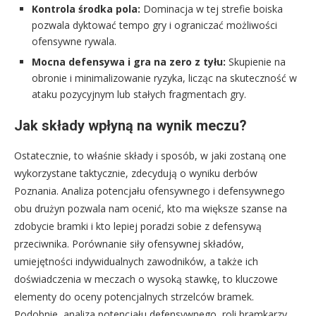
Kontrola środka pola:
Dominacja w tej strefie boiska
pozwala dyktować tempo gry i ograniczać możliwości
ofensywne rywala.
Mocna defensywa i gra na zero z tyłu:
Skupienie na
obronie i minimalizowanie ryzyka, licząc na skuteczność w
ataku pozycyjnym lub stałych fragmentach gry.
Jak składy wpłyną na wynik meczu?
Ostatecznie, to właśnie składy i sposób, w jaki zostaną one
wykorzystane taktycznie, zdecydują o wyniku derbów
Poznania. Analiza potencjału ofensywnego i defensywnego
obu drużyn pozwala nam ocenić, kto ma większe szanse na
zdobycie bramki i kto lepiej poradzi sobie z defensywą
przeciwnika. Porównanie siły ofensywnej składów,
umiejętności indywidualnych zawodników, a także ich
doświadczenia w meczach o wysoką stawkę, to kluczowe
elementy do oceny potencjalnych strzelców bramek.
Podobnie, analiza potencjału defensywnego, roli bramkarzy,