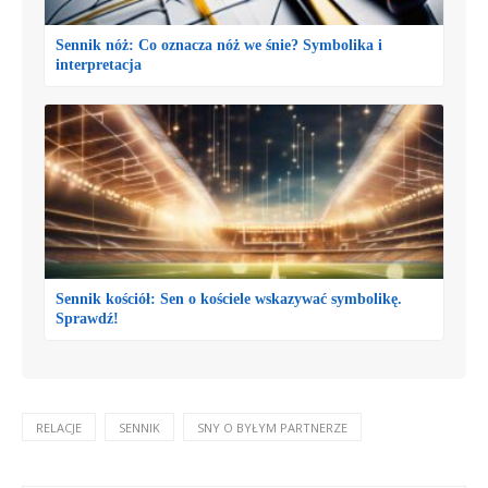
Sennik nóż: Co oznacza nóż we śnie? Symbolika i
interpretacja
Sennik kościół: Sen o kościele wskazywać symbolikę.
Sprawdź!
RELACJE
SENNIK
SNY O BYŁYM PARTNERZE