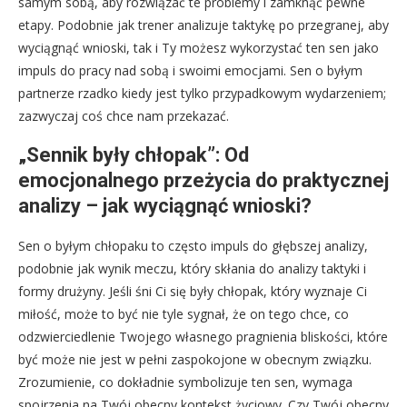
samym sobą, aby rozwiązać te problemy i zamknąć pewne
etapy. Podobnie jak trener analizuje taktykę po przegranej, aby
wyciągnąć wnioski, tak i Ty możesz wykorzystać ten sen jako
impuls do pracy nad sobą i swoimi emocjami. Sen o byłym
partnerze rzadko kiedy jest tylko przypadkowym wydarzeniem;
zazwyczaj coś chce nam przekazać.
„Sennik były chłopak”: Od
emocjonalnego przeżycia do praktycznej
analizy – jak wyciągnąć wnioski?
Sen o byłym chłopaku to często impuls do głębszej analizy,
podobnie jak wynik meczu, który skłania do analizy taktyki i
formy drużyny. Jeśli śni Ci się były chłopak, który wyznaje Ci
miłość, może to być nie tyle sygnał, że on tego chce, co
odzwierciedlenie Twojego własnego pragnienia bliskości, które
być może nie jest w pełni zaspokojone w obecnym związku.
Zrozumienie, co dokładnie symbolizuje ten sen, wymaga
spojrzenia na Twój obecny kontekst życiowy. Czy Twój obecny