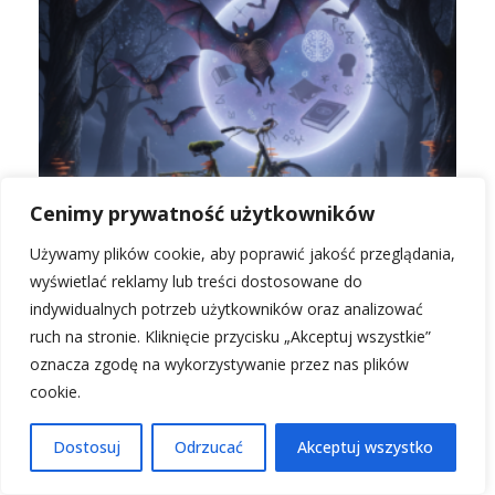
Cenimy prywatność użytkowników
Używamy plików cookie, aby poprawić jakość przeglądania,
wyświetlać reklamy lub treści dostosowane do
indywidualnych potrzeb użytkowników oraz analizować
ruch na stronie. Kliknięcie przycisku „Akceptuj wszystkie”
oznacza zgodę na wykorzystywanie przez nas plików
Rowerem przez sen: interpretacja snu o
nietoperzu
cookie.
Dostosuj
Odrzucać
Akceptuj wszystko