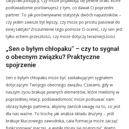
satysfakcjonujący, czy może pojawiają się pewne braki, które
podświadomie porównujesz z tym, co dawał Ci poprzedni
partner. To jak porównywanie statystyk dwóch napastników –
czy jeden zawsze był lepszy, czy może po prostu pasował do
innej taktyki? Zrozumienie tego pomoże Ci ocenić, czy sen jest
tylko echem przeszłości, czy może dotyczy teraźniejszości.
„Sen o byłym chłopaku” – czy to sygnał
o obecnym związku? Praktyczne
spojrzenie
Sen o byłym chłopaku może być zaskakującym sygnałem
dotyczącym Twojego obecnego związku. Czasami, gdy w
naszym życiu brakuje pewnych elementów, które mieliśmy w
poprzedniej relacji, podświadomość może podsuwać nam
obrazy byłego partnera, abyśmy zwrócili uwagę na to, co jest
dla nas ważne. To trochę jak analiza składu drużyny – jeśli
brakuje kluczowego zawodnika, cała formacja może zacząć
funkcjonować inaczej, a wyniki mogą się pogorszyć. Warto