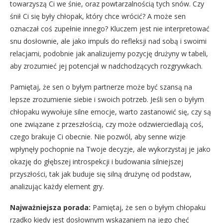
towarzyszą Ci we śnie, oraz powtarzalnością tych snów. Czy
śnił Ci się były chłopak, który chce wrócić? A może sen
oznaczał coś zupełnie innego? Kluczem jest nie interpretować
snu dosłownie, ale jako impuls do refleksji nad sobą i swoimi
relacjami, podobnie jak analizujemy pozycję drużyny w tabeli,
aby zrozumieć jej potencjał w nadchodzących rozgrywkach.
Pamiętaj, że sen o byłym partnerze może być szansą na
lepsze zrozumienie siebie i swoich potrzeb. Jeśli sen o byłym
chłopaku wywołuje silne emocje, warto zastanowić się, czy są
one związane z przeszłością, czy może odzwierciedlają coś,
czego brakuje Ci obecnie. Nie pozwól, aby senne wizje
wpłynęły pochopnie na Twoje decyzje, ale wykorzystaj je jako
okazję do głębszej introspekcji i budowania silniejszej
przyszłości, tak jak buduje się silną drużynę od podstaw,
analizując każdy element gry.
Najważniejsza porada:
Pamiętaj, że sen o byłym chłopaku
rzadko kiedy jest dosłownym wskazaniem na jego chęć