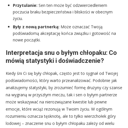
Przytulanie:
Sen ten może być odzwierciedleniem
poczucia braku bezpieczeństwa i bliskości w obecnym
życiu.
Były z nową partnerką:
Może oznaczać Twoją
podświadomą akceptację końca związku i gotowość na
nowe początki.
Interpretacja snu o byłym chłopaku: Co
mówią statystyki i doświadczenie?
Kiedy śni Ci się były chłopak, często jest to sygnał od Twojej
podświadomości, który warto przeanalizować. Podobnie jak
analizujemy statystyki, by zrozumieć formę drużyny czy szanse
na wygraną w przyszłym meczu, tak i sen o byłym partnerze
może wskazywać na nierozwiązane kwestie lub pewne
emocje, które wciąż rezonują w Twoim życiu. W ogólnym
rozumieniu oznacza tęsknotę, ale to tylko wierzchołek góry
lodowej – znaczenie snu o byłym chłopaku zależy od wielu