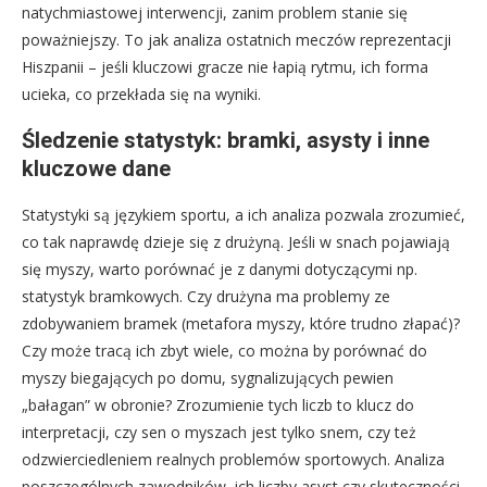
natychmiastowej interwencji, zanim problem stanie się
poważniejszy. To jak analiza ostatnich meczów reprezentacji
Hiszpanii – jeśli kluczowi gracze nie łapią rytmu, ich forma
ucieka, co przekłada się na wyniki.
Śledzenie statystyk: bramki, asysty i inne
kluczowe dane
Statystyki są językiem sportu, a ich analiza pozwala zrozumieć,
co tak naprawdę dzieje się z drużyną. Jeśli w snach pojawiają
się myszy, warto porównać je z danymi dotyczącymi np.
statystyk bramkowych. Czy drużyna ma problemy ze
zdobywaniem bramek (metafora myszy, które trudno złapać)?
Czy może tracą ich zbyt wiele, co można by porównać do
myszy biegających po domu, sygnalizujących pewien
„bałagan” w obronie? Zrozumienie tych liczb to klucz do
interpretacji, czy sen o myszach jest tylko snem, czy też
odzwierciedleniem realnych problemów sportowych. Analiza
poszczególnych zawodników, ich liczby asyst czy skuteczności