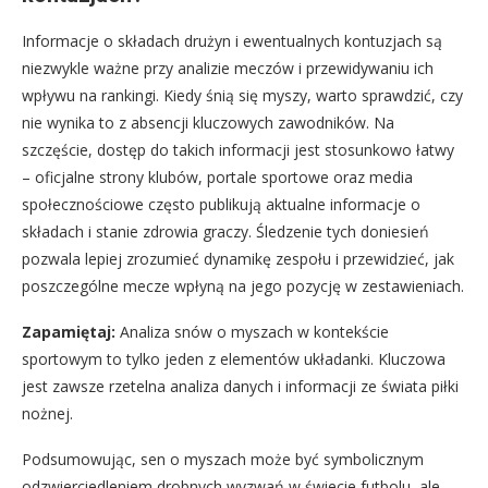
Informacje o składach drużyn i ewentualnych kontuzjach są
niezwykle ważne przy analizie meczów i przewidywaniu ich
wpływu na rankingi. Kiedy śnią się myszy, warto sprawdzić, czy
nie wynika to z absencji kluczowych zawodników. Na
szczęście, dostęp do takich informacji jest stosunkowo łatwy
– oficjalne strony klubów, portale sportowe oraz media
społecznościowe często publikują aktualne informacje o
składach i stanie zdrowia graczy. Śledzenie tych doniesień
pozwala lepiej zrozumieć dynamikę zespołu i przewidzieć, jak
poszczególne mecze wpłyną na jego pozycję w zestawieniach.
Zapamiętaj:
Analiza snów o myszach w kontekście
sportowym to tylko jeden z elementów układanki. Kluczowa
jest zawsze rzetelna analiza danych i informacji ze świata piłki
nożnej.
Podsumowując, sen o myszach może być symbolicznym
odzwierciedleniem drobnych wyzwań w świecie futbolu, ale