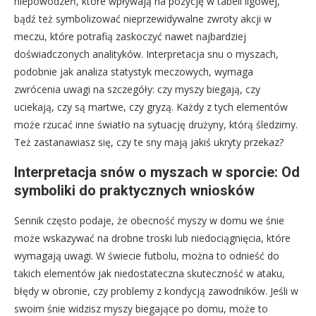
niepowodzeń, które wpływają na pozycję w tabeli ligowej,
bądź też symbolizować nieprzewidywalne zwroty akcji w
meczu, które potrafią zaskoczyć nawet najbardziej
doświadczonych analityków. Interpretacja snu o myszach,
podobnie jak analiza statystyk meczowych, wymaga
zwrócenia uwagi na szczegóły: czy myszy biegają, czy
uciekają, czy są martwe, czy gryzą. Każdy z tych elementów
może rzucać inne światło na sytuację drużyny, którą śledzimy.
Też zastanawiasz się, czy te sny mają jakiś ukryty przekaz?
Interpretacja snów o myszach w sporcie: Od
symboliki do praktycznych wniosków
Sennik często podaje, że obecność myszy w domu we śnie
może wskazywać na drobne troski lub niedociągnięcia, które
wymagają uwagi. W świecie futbolu, można to odnieść do
takich elementów jak niedostateczna skuteczność w ataku,
błędy w obronie, czy problemy z kondycją zawodników. Jeśli w
swoim śnie widzisz myszy biegające po domu, może to