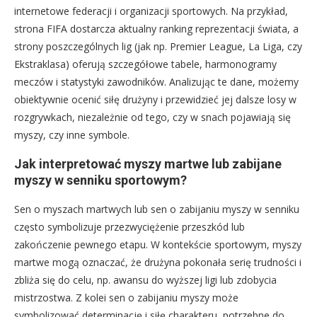
internetowe federacji i organizacji sportowych. Na przykład,
strona FIFA dostarcza aktualny ranking reprezentacji świata, a
strony poszczególnych lig (jak np. Premier League, La Liga, czy
Ekstraklasa) oferują szczegółowe tabele, harmonogramy
meczów i statystyki zawodników. Analizując te dane, możemy
obiektywnie ocenić siłę drużyny i przewidzieć jej dalsze losy w
rozgrywkach, niezależnie od tego, czy w snach pojawiają się
myszy, czy inne symbole.
Jak interpretować myszy martwe lub zabijane
myszy w senniku sportowym?
Sen o myszach martwych lub sen o zabijaniu myszy w senniku
często symbolizuje przezwyciężenie przeszkód lub
zakończenie pewnego etapu. W kontekście sportowym, myszy
martwe mogą oznaczać, że drużyna pokonała serię trudności i
zbliża się do celu, np. awansu do wyższej ligi lub zdobycia
mistrzostwa. Z kolei sen o zabijaniu myszy może
symbolizować determinację i siłę charakteru, potrzebne do