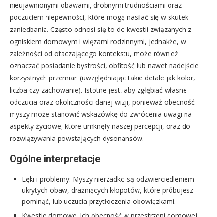
nieujawnionymi obawami, drobnymi trudnościami oraz
poczuciem niepewności, które mogą nasilać się w skutek
zaniedbania. Często odnosi się to do kwestii związanych z
ogniskiem domowym i więzami rodzinnymi, jednakże, w
zależności od otaczającego kontekstu, może również
oznaczać posiadanie bystrości, obfitość lub nawet nadejście
korzystnych przemian (uwzględniając takie detale jak kolor,
liczba czy zachowanie). Istotne jest, aby zgłębiać własne
odczucia oraz okoliczności danej wizji, ponieważ obecność
myszy może stanowić wskazówkę do zwrócenia uwagi na
aspekty życiowe, które umknęły naszej percepcji, oraz do
rozwiązywania powstających dysonansów.
Ogólne interpretacje
Lęki i problemy: Myszy nierzadko są odzwierciedleniem
ukrytych obaw, drażniących kłopotów, które próbujesz
pominąć, lub uczucia przytłoczenia obowiązkami.
Kwestie domowe: Ich obecność w przestrzeni domowej