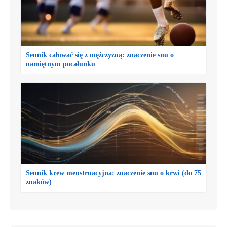
Sennik całować się z mężczyzną: znaczenie snu o
namiętnym pocałunku
Sennik krew menstruacyjna: znaczenie snu o krwi (do 75
znaków)