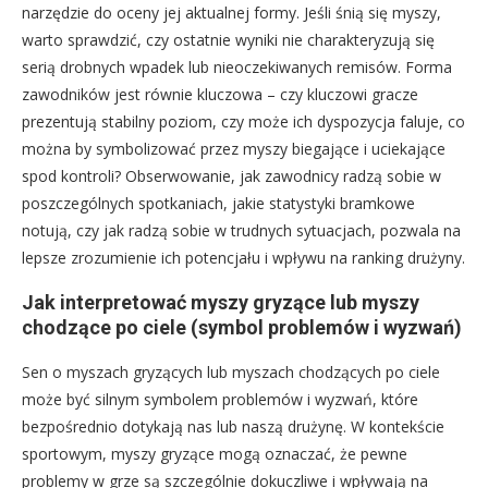
narzędzie do oceny jej aktualnej formy. Jeśli śnią się myszy,
warto sprawdzić, czy ostatnie wyniki nie charakteryzują się
serią drobnych wpadek lub nieoczekiwanych remisów. Forma
zawodników jest równie kluczowa – czy kluczowi gracze
prezentują stabilny poziom, czy może ich dyspozycja faluje, co
można by symbolizować przez myszy biegające i uciekające
spod kontroli? Obserwowanie, jak zawodnicy radzą sobie w
poszczególnych spotkaniach, jakie statystyki bramkowe
notują, czy jak radzą sobie w trudnych sytuacjach, pozwala na
lepsze zrozumienie ich potencjału i wpływu na ranking drużyny.
Jak interpretować myszy gryzące lub myszy
chodzące po ciele (symbol problemów i wyzwań)
Sen o myszach gryzących lub myszach chodzących po ciele
może być silnym symbolem problemów i wyzwań, które
bezpośrednio dotykają nas lub naszą drużynę. W kontekście
sportowym, myszy gryzące mogą oznaczać, że pewne
problemy w grze są szczególnie dokuczliwe i wpływają na