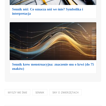
Sennik nóż: Co oznacza nóż we śnie? Symbolika i
interpretacja
Sennik krew menstruacyjna: znaczenie snu o krwi (do 75
znaków)
MYSZY WE ŚNIE
SENNIK
SNY O ZWIERZĘTACH