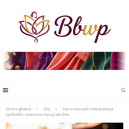
Strona główna
Sny
Sen o myszach: Interpretacja
symboliki i znaczenie myszy we śnie