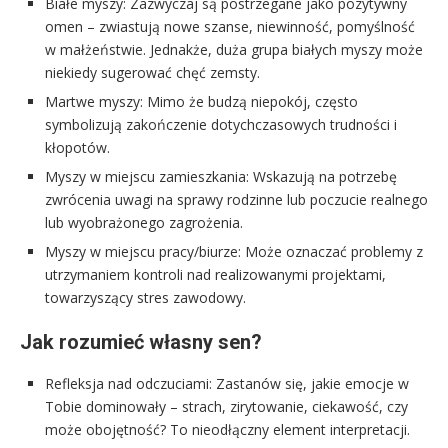
Białe myszy: Zazwyczaj są postrzegane jako pozytywny
omen – zwiastują nowe szanse, niewinność, pomyślność
w małżeństwie. Jednakże, duża grupa białych myszy może
niekiedy sugerować chęć zemsty.
Martwe myszy: Mimo że budzą niepokój, często
symbolizują zakończenie dotychczasowych trudności i
kłopotów.
Myszy w miejscu zamieszkania: Wskazują na potrzebę
zwrócenia uwagi na sprawy rodzinne lub poczucie realnego
lub wyobrażonego zagrożenia.
Myszy w miejscu pracy/biurze: Może oznaczać problemy z
utrzymaniem kontroli nad realizowanymi projektami,
towarzyszący stres zawodowy.
Jak rozumieć własny sen?
Refleksja nad odczuciami: Zastanów się, jakie emocje w
Tobie dominowały – strach, zirytowanie, ciekawość, czy
może obojętność? To nieodłączny element interpretacji.