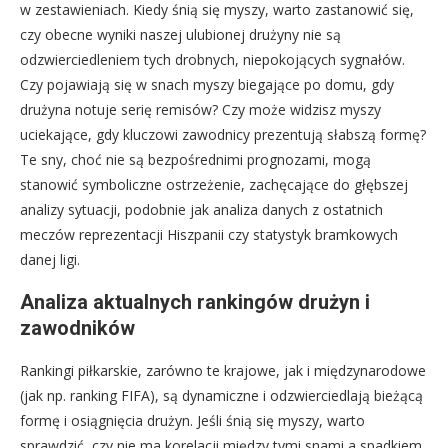
w zestawieniach. Kiedy śnią się myszy, warto zastanowić się,
czy obecne wyniki naszej ulubionej drużyny nie są
odzwierciedleniem tych drobnych, niepokojących sygnałów.
Czy pojawiają się w snach myszy biegające po domu, gdy
drużyna notuje serię remisów? Czy może widzisz myszy
uciekające, gdy kluczowi zawodnicy prezentują słabszą formę?
Te sny, choć nie są bezpośrednimi prognozami, mogą
stanowić symboliczne ostrzeżenie, zachęcające do głębszej
analizy sytuacji, podobnie jak analiza danych z ostatnich
meczów reprezentacji Hiszpanii czy statystyk bramkowych
danej ligi.
Analiza aktualnych rankingów drużyn i
zawodników
Rankingi piłkarskie, zarówno te krajowe, jak i międzynarodowe
(jak np. ranking FIFA), są dynamiczne i odzwierciedlają bieżącą
formę i osiągnięcia drużyn. Jeśli śnią się myszy, warto
sprawdzić, czy nie ma korelacji między tymi snami a spadkiem