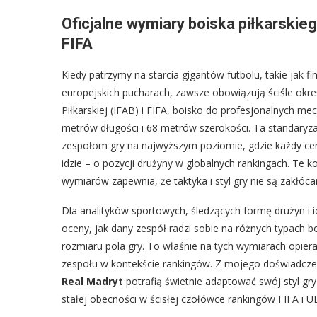
Oficjalne wymiary boiska piłkarsk
FIFA
Kiedy patrzymy na starcia gigantów futbolu, takie jak 
europejskich pucharach, zawsze obowiązują ściśle okr
Piłkarskiej (IFAB) i FIFA, boisko do profesjonalnych
metrów długości i 68 metrów szerokości. Ta standaryz
zespołom gry na najwyższym poziomie, gdzie każdy ce
idzie – o pozycji drużyny w globalnych rankingach. Te k
wymiarów zapewnia, że taktyka i styl gry nie są zakłóca
Dla analityków sportowych, śledzących formę drużyn i
oceny, jak dany zespół radzi sobie na różnych typach bo
rozmiaru pola gry. To właśnie na tych wymiarach opieran
zespołu w kontekście rankingów. Z mojego doświadczen
Real Madryt
potrafią świetnie adaptować swój styl gry
stałej obecności w ścisłej czołówce rankingów FIFA i U