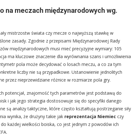
iego na meczach międzynarodowych wg.
finały mistrzostw świata czy mecze o najwyższą stawkę w
eślone zasady. Zgodnie z przepisami Międzynarodowej Rady
 meczów międzynarodowych musi mieć precyzyjne wymiary: 105
acja ma kluczowe znaczenie dla wyrównania szans i umożliwienia
ntymetr pola może decydować o losach meczu, a co za tym
onkretne liczby nie są przypadkowe. Ustanowienie jednolitych
ne przez nieprzewidziane różnice w rozmiarze pola gry.
 ich potencjał, znajomość tych parametrów jest podstawą do
isk i jak jego strategia dostosowuje się do specyfiki danego
e są analizy taktyczne, które często kształtują postrzeganie siły
ia wynika, że drużyny takie jak
reprezentacja Niemiec
czy
 do każdej wielkości boiska, co jest jednym z powodów ich
EFA.