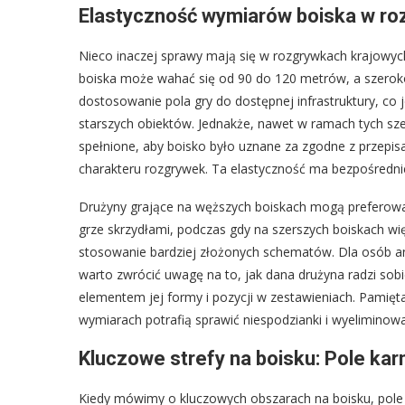
Elastyczność wymiarów boiska w ro
Nieco inaczej sprawy mają się w rozgrywkach krajowych
boiska może wahać się od 90 do 120 metrów, a szero
dostosowanie pola gry do dostępnej infrastruktury, co 
starszych obiektów. Jednakże, nawet w ramach tych sz
spełnione, aby boisko było uznane za zgodne z przepisa
charakteru rozgrywek. Ta elastyczność ma bezpośrednie 
Drużyny grające na węższych boiskach mogą preferować 
grze skrzydłami, podczas gdy na szerszych boiskach wię
stosowanie bardziej złożonych schematów. Dla osób anal
warto zwrócić uwagę na to, jak dana drużyna radzi so
elementem jej formy i pozycji w zestawieniach. Pamięt
wymiarach potrafią sprawić niespodzianki i wyeliminow
Kluczowe strefy na boisku: Pole kar
Kiedy mówimy o kluczowych obszarach na boisku, pole 