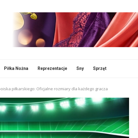
Piłka Nożna
Reprezentacje
Sny
Sprzęt
oiska piłkarskiego: Oficjalne rozmiary dla każdego gracza