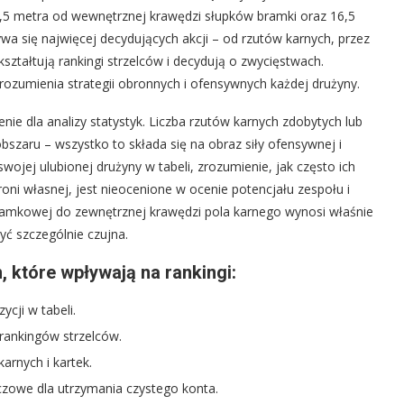
6,5 metra od wewnętrznej krawędzi słupków bramki oraz 16,5
wa się najwięcej decydujących akcji – od rzutów karnych, przez
ształtują rankingi strzelców i decydują o zwycięstwach.
ozumienia strategii obronnych i ofensywnych każdej drużyny.
ie dla analizy statystyk. Liczba rzutów karnych zdobytych lub
bszaru – wszystko to składa się na obraz siły ofensywnej i
swojej ulubionej drużyny w tabeli, zrozumienie, jak często ich
roni własnej, jest nieocenione w ocenie potencjału zespołu i
bramkowej do zewnętrznej krawędzi pola karnego wynosi właśnie
yć szczególnie czujna.
 które wpływają na rankingi:
cji w tabeli.
 rankingów strzelców.
arnych i kartek.
zowe dla utrzymania czystego konta.