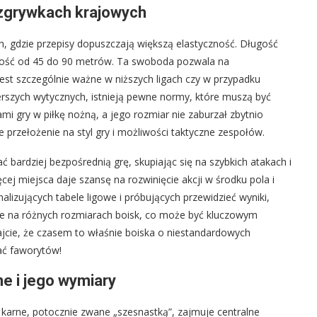
zgrywkach krajowych
, gdzie przepisy dopuszczają większą elastyczność. Długość
kość od 45 do 90 metrów. Ta swoboda pozwala na
jest szczególnie ważne w niższych ligach czy w przypadku
erszych wytycznych, istnieją pewne normy, które muszą być
mi gry w piłkę nożną, a jego rozmiar nie zaburzał zbytnio
przełożenie na styl gry i możliwości taktyczne zespołów.
bardziej bezpośrednią grę, skupiając się na szybkich atakach i
cej miejsca daje szansę na rozwinięcie akcji w środku pola i
izujących tabele ligowe i próbujących przewidzieć wyniki,
bie na różnych rozmiarach boisk, co może być kluczowym
ajcie, że czasem to właśnie boiska o niestandardowych
ać faworytów!
ne i jego wymiary
karne, potocznie zwane „szesnastką”, zajmuje centralne