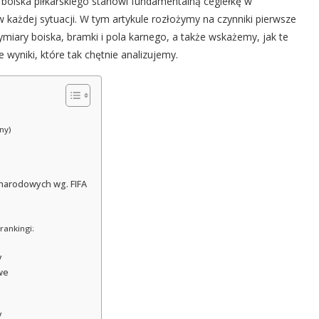
oiska piłkarskiego stanowi fundamentalną cegiełkę w
w każdej sytuacji. W tym artykule rozłożymy na czynniki pierwsze
miary boiska, bramki i pola karnego, a także wskażemy, jak te
wyniki, które tak chętnie analizujemy.
ny)
ynarodowych wg. FIFA
rankingi:
y
we
y