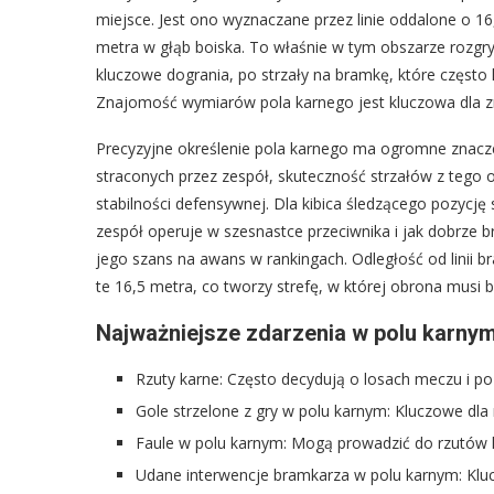
miejsce. Jest ono wyznaczane przez linie oddalone o 1
metra w głąb boiska. To właśnie w tym obszarze rozgry
kluczowe dogrania, po strzały na bramkę, które często k
Znajomość wymiarów pola karnego jest kluczowa dla zr
Precyzyjne określenie pola karnego ma ogromne znaczen
straconych przez zespół, skuteczność strzałów z tego o
stabilności defensywnej. Dla kibica śledzącego pozycję 
zespół operuje w szesnastce przeciwnika i jak dobrze b
jego szans na awans w rankingach. Odległość od linii 
te 16,5 metra, co tworzy strefę, w której obrona musi b
Najważniejsze zdarzenia w polu karnym,
Rzuty karne: Często decydują o losach meczu i pozy
Gole strzelone z gry w polu karnym: Kluczowe dla
Faule w polu karnym: Mogą prowadzić do rzutów k
Udane interwencje bramkarza w polu karnym: Kluc