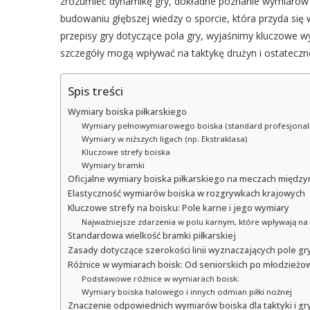
zrozumieć dynamikę gry, dokładne poznanie wymiarów b
budowaniu głębszej wiedzy o sporcie, która przyda się 
przepisy gry dotyczące pola gry, wyjaśnimy kluczowe wy
szczegóły mogą wpływać na taktykę drużyn i ostateczne 
Spis treści
Wymiary boiska piłkarskiego
Wymiary pełnowymiarowego boiska (standard profesjonal
Wymiary w niższych ligach (np. Ekstraklasa)
Kluczowe strefy boiska
Wymiary bramki
Oficjalne wymiary boiska piłkarskiego na meczach międz
Elastyczność wymiarów boiska w rozgrywkach krajowych
Kluczowe strefy na boisku: Pole karne i jego wymiary
Najważniejsze zdarzenia w polu karnym, które wpływają na 
Standardowa wielkość bramki piłkarskiej
Zasady dotyczące szerokości linii wyznaczających pole gr
Różnice w wymiarach boisk: Od seniorskich po młodzieżo
Podstawowe różnice w wymiarach boisk:
Wymiary boiska halowego i innych odmian piłki nożnej
Znaczenie odpowiednich wymiarów boiska dla taktyki i gr