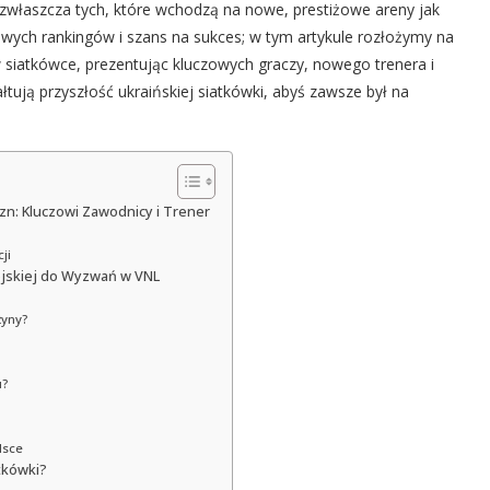
 zwłaszcza tych, które wchodzą na nowe, prestiżowe areny jak
wych rankingów i szans na sukces; w tym artykule rozłożymy na
 w siatkówce, prezentując kluczowych graczy, nowego trenera i
ałtują przyszłość ukraińskiej siatkówki, abyś zawsze był na
zn: Kluczowi Zawodnicy i Trener
ji
ejskiej do Wyzwań w VNL
żyny?
u?
lsce
atkówki?