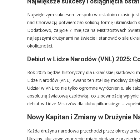
Największe sukcesy i osiągnięcia osta
Największym sukcesem zespołu w ostatnim czasie jest t
nad Chorwacją potwierdziło solidną formę ukraińskich 
Dodatkowo, zajęcie 7. miejsca na Mistrzostwach Świat
najlepszymi drużynami na świecie i stanowić o sile ukr
okoliczności.
Debiut w Lidze Narodów (VNL) 2025: Co
Rok 2025 będzie historyczny dla ukraińskiej siatkówki m
Lidze Narodów (VNL). Awans ten stał się możliwy dzięki
Udział w VNL to nie tylko ogromne wyróżnienie, ale ta
absolutną światową czołówką, co z pewnością wpłynie n
debiut w Lidze Mistrzów dla klubu piłkarskiego – zupełnie
Nowy Kapitan i Zmiany w Drużynie N
Każda drużyna narodowa przechodzi przez okresy zmian, 
Ukrainy, kluczowe znaczenie miało niedawne przejęcie r