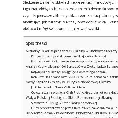
Śledzenie zmian w składach reprezentacji narodowych,
Liga Narodów, to klucz do zrozumienia dynamiki sporto
czynniki pierwsze aktualny skład reprezentacji Ukrainy
analizując, jak ostatnie sukcesy oraz debiut w VNL kszt
bieżąco i mógł świadomie analizować wyniki.
Spis treści
Aktualny Skład Reprezentacji Ukrainy w Siatkówce Mężczy
Kim jest obecny selekcjoner męskiej kadry Ukrainy?
Poznaj nazwiska i pozycje kluczowych graczy w reprezentac
Analiza Kadry Ukrainy: Od Sukcesów w Złotej Lidze Europ
Największe sukcesy i osiągnięcia ostatniego sezonu
Debiut w Lidze Narodów (VNL) 2025: Co to oznacza dla dru
Nowy Kapitan i Zmiany w Drużynie Narodowej Ukrainy
Jurij Semeniuk – Nowe Oblicze Lidera
Co oznacza rezygnacja Oleh Płotnyckiego dla rotacji skład
Wpływ Polskiej PlusLigi na Skład Reprezentacji Ukrainy
Siatkarze z PlusLigi – Trzon Kadry Narodowej
Kluby reprezentowane przez ukraińskich zawodników w Po
Jak Śledzić Formę Zawodników i Przyszłość Ukraińskiej Si