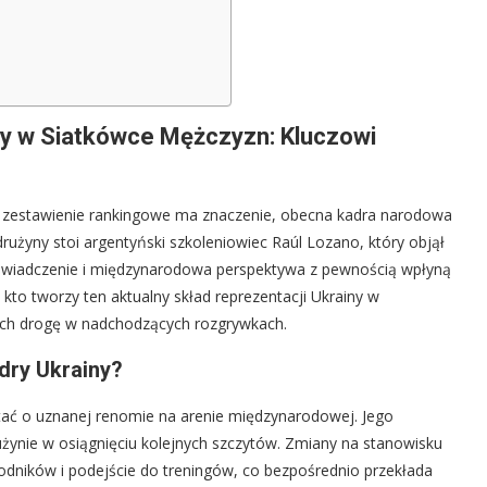
ny w Siatkówce Mężczyzn: Kluczowi
żde zestawienie rankingowe ma znaczenie, obecna kadra narodowa
 drużyny stoi argentyński szkoleniowiec Raúl Lozano, który objął
doświadczenie i międzynarodowa perspektywa z pewnością wpłyną
e, kto tworzy ten aktualny skład reprezentacji Ukrainy w
ć ich drogę w nadchodzących rozgrywkach.
dry Ukrainy?
stać o uznanej renomie na arenie międzynarodowej. Jego
żynie w osiągnięciu kolejnych szczytów. Zmiany na stanowisku
wodników i podejście do treningów, co bezpośrednio przekłada