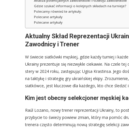
Analiza potencjalnych zawodników i rozwoju zawodników
Gdzie szukać informacji o kolejnych składach na turnieje?
Polecamy również te artykuły:
Polecane artykuły
Polecane artykuły
Aktualny Skład Reprezentacji Ukrai
Zawodnicy i Trener
W świecie siatkówki męskiej, gdzie każdy turniej i ka
Ukrainy prezentuje się niezwykle ciekawie. Na czele tej
stery w 2024 roku, zastępując Ugisa Krastinsa. Jego 
na taktykę i strategię gry ukraińskiej ekipy. Zrozumieni
siatkówce, jest kluczowe dla każdego, kto chce śledzi
Kim jest obecny selekcjoner męskiej ka
Raúl Lozano, nowy trener reprezentacji Ukrainy, to po
przybycie to świeży powiew zmian, który ma pomóc dru
trenera często determinują nową strategię selekcji za