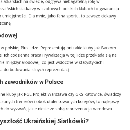
g siatkarskich na świecie, odgrywa niebagatelną rolę w
kraińskich siatkarzy w czołowych polskich klubach to gwarancja
 umiejętności. Dla mnie, jako fana sportu, to zawsze ciekawy
scenę.
rodowej
 polskiej PlusLidze. Reprezentują oni takie kluby jak Barkom
ch codzienna praca i rywalizacja w tej lidze przekłada się na
ie międzynarodowej, co jest widoczne w statystykach i
ga do budowania silnych reprezentacji.
ch zawodników w Polsce
wane kluby jak PGE Projekt Warszawa czy GKS Katowice, świadczy
dczonych trenerów i obok utalentowanych kolegów, to najlepszy
ch do wyzwań, jakie niesie ze sobą reprezentacja narodowa.
yszłość Ukraińskiej Siatkówki?