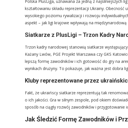
Polska PlusLiga, uznawana za jedną z najsilniejszych li
kształtowaniu składu reprezentacji Ukrainy. Obecność u
wysokiego poziomu rywalizacji i rozwoju indywidualnych
aspekt – jak ligi krajowe wpływają na międzynarodową 
Siatkarze z PlusLigi – Trzon Kadry Na
Trzon kadry narodowej stanowią siatkarze występujący w
Każany Lwów, PGE Projekt Warszawa czy GKS Katowice. I
lepszą formę zawodników i ich gotowość do gry na aren
wynikach drużyny. To pokazuje, jak ważna jest dobra li
Kluby reprezentowane przez ukraiński
Fakt, że ukraińscy siatkarze reprezentują tak renomo
o ich jakości. Gra w silnym zespole, pod okiem doświa
sposób na ciągły rozwój zawodników i przygotowanie i
Jak Śledzić Formę Zawodników i Prz