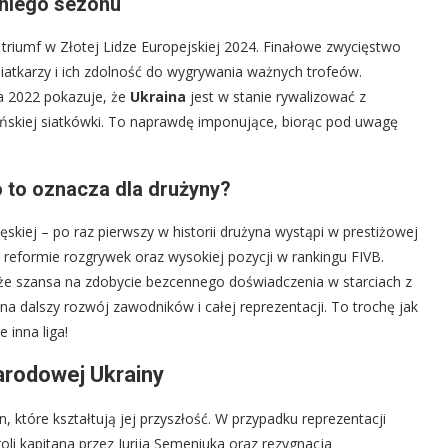
tniego sezonu
riumf w Złotej Lidze Europejskiej 2024. Finałowe zwycięstwo
siatkarzy i ich zdolność do wygrywania ważnych trofeów.
a 2022 pokazuje, że
Ukraina
jest w stanie rywalizować z
aińskiej siatkówki. To naprawdę imponujące, biorąc pod uwagę
 to oznacza dla drużyny?
ęskiej – po raz pierwszy w historii drużyna wystąpi w prestiżowej
 reformie rozgrywek oraz wysokiej pozycji w rankingu FIVB.
kże szansa na zdobycie bezcennego doświadczenia w starciach z
a dalszy rozwój zawodników i całej reprezentacji. To trochę jak
 inna liga!
arodowej Ukrainy
które kształtują jej przyszłość. W przypadku reprezentacji
oli kapitana przez Jurija Semeniuka oraz rezygnacja