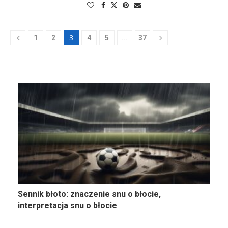
3
…
1
2
4
5
37
Sennik błoto: znaczenie snu o błocie,
interpretacja snu o błocie