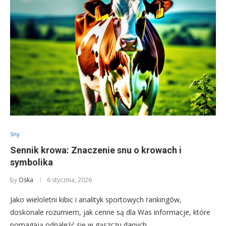
Sny
Sennik krowa: Znaczenie snu o krowach i
symbolika
by
Oska
6 stycznia, 2026
Jako wieloletni kibic i analityk sportowych rankingów,
doskonale rozumiem, jak cenne są dla Was informacje, które
pomagają odnaleźć się w gąszczu danych …