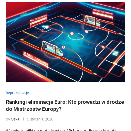
Reprezentacje
Rankingi eliminacje Euro: Kto prowadzi w drodze
do Mistrzostw Europy?
by
Oska
5 stycznia, 2026
W świecie piłki nożnej, drogi do Mistrzostw Europy bywają