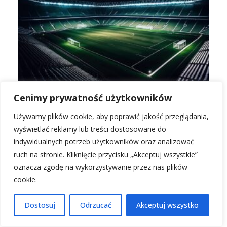
Składy: Newcastle United vs Aston Villa –
Cenimy prywatność użytkowników
kluczowi gracze i absencje
Używamy plików cookie, aby poprawić jakość przeglądania,
wyświetlać reklamy lub treści dostosowane do
indywidualnych potrzeb użytkowników oraz analizować
ruch na stronie. Kliknięcie przycisku „Akceptuj wszystkie”
oznacza zgodę na wykorzystywanie przez nas plików
cookie.
Dostosuj
Odrzucać
Akceptuj wszystko