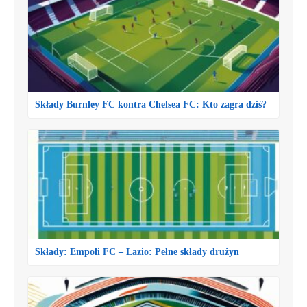
Składy Burnley FC kontra Chelsea FC: Kto zagra dziś?
Składy: Empoli FC – Lazio: Pełne składy drużyn