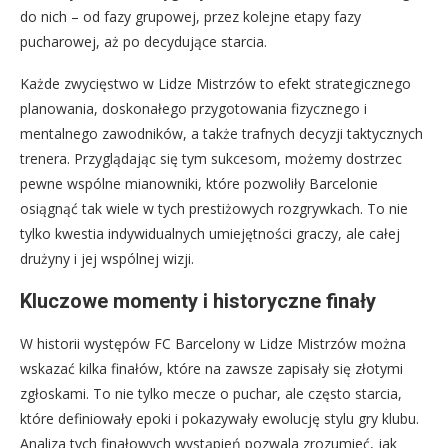
do nich – od fazy grupowej, przez kolejne etapy fazy
pucharowej, aż po decydujące starcia.
Każde zwycięstwo w Lidze Mistrzów to efekt strategicznego
planowania, doskonałego przygotowania fizycznego i
mentalnego zawodników, a także trafnych decyzji taktycznych
trenera. Przyglądając się tym sukcesom, możemy dostrzec
pewne wspólne mianowniki, które pozwoliły Barcelonie
osiągnąć tak wiele w tych prestiżowych rozgrywkach. To nie
tylko kwestia indywidualnych umiejętności graczy, ale całej
drużyny i jej wspólnej wizji.
Kluczowe momenty i historyczne finały
W historii występów FC Barcelony w Lidze Mistrzów można
wskazać kilka finałów, które na zawsze zapisały się złotymi
zgłoskami. To nie tylko mecze o puchar, ale często starcia,
które definiowały epoki i pokazywały ewolucję stylu gry klubu.
Analiza tych finałowych wystąpień pozwala zrozumieć, jak