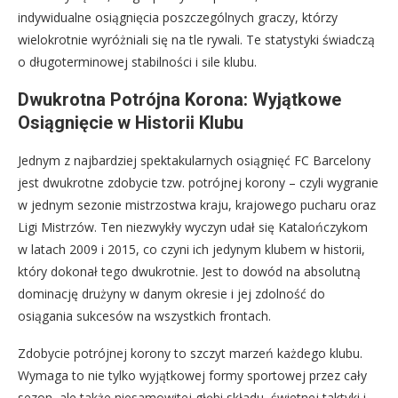
indywidualne osiągnięcia poszczególnych graczy, którzy
wielokrotnie wyróżniali się na tle rywali. Te statystyki świadczą
o długoterminowej stabilności i sile klubu.
Dwukrotna Potrójna Korona: Wyjątkowe
Osiągnięcie w Historii Klubu
Jednym z najbardziej spektakularnych osiągnięć FC Barcelony
jest dwukrotne zdobycie tzw. potrójnej korony – czyli wygranie
w jednym sezonie mistrzostwa kraju, krajowego pucharu oraz
Ligi Mistrzów. Ten niezwykły wyczyn udał się Katalończykom
w latach 2009 i 2015, co czyni ich jedynym klubem w historii,
który dokonał tego dwukrotnie. Jest to dowód na absolutną
dominację drużyny w danym okresie i jej zdolność do
osiągania sukcesów na wszystkich frontach.
Zdobycie potrójnej korony to szczyt marzeń każdego klubu.
Wymaga to nie tylko wyjątkowej formy sportowej przez cały
sezon, ale także niesamowitej głębi składu, świetnej taktyki i