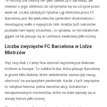
Te historyczne triumfy nie tylko świadczą o sile klubu, ale
również o jego zdolności do utrzymania się na szczycie przez
wiele lat. Liczba zdobytych tytułów Ligi Mistrzów przez FC
Barcelona jest dla wielu kibiców symbolem doskonałości i
nieustającej walki o najwyższe cele. Analiza tych sukcesów
pozwala nam lepiej zrozumieć, co sprawia, że ten kataloński
gigant od lat plasuje się w czołówce światowej piłki nożnej.
Liczba zwycięstw FC Barcelona w Lidze
Mistrzów
Pięć razy klub z Camp Nou wznosił najcenniejsze klubowe
trofeum w Europie. To solidna liczba, która plasuje Barcelonę
w gronie kilku klubów, które wielokrotnie zaznaczyły swoją
obecność na europejskim piedestale. Każde z tych zwycięstw
to odrębna historia, pełna zwrotów akcji, bohaterów i
niezapomnianych momentów, które na stałe wpisały się w
annały historii piłki nożnej.