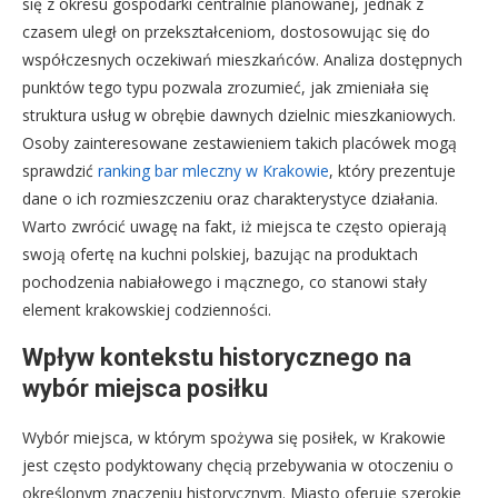
się z okresu gospodarki centralnie planowanej, jednak z
czasem uległ on przekształceniom, dostosowując się do
współczesnych oczekiwań mieszkańców. Analiza dostępnych
punktów tego typu pozwala zrozumieć, jak zmieniała się
struktura usług w obrębie dawnych dzielnic mieszkaniowych.
Osoby zainteresowane zestawieniem takich placówek mogą
sprawdzić
ranking bar mleczny w Krakowie
, który prezentuje
dane o ich rozmieszczeniu oraz charakterystyce działania.
Warto zwrócić uwagę na fakt, iż miejsca te często opierają
swoją ofertę na kuchni polskiej, bazując na produktach
pochodzenia nabiałowego i mącznego, co stanowi stały
element krakowskiej codzienności.
Wpływ kontekstu historycznego na
wybór miejsca posiłku
Wybór miejsca, w którym spożywa się posiłek, w Krakowie
jest często podyktowany chęcią przebywania w otoczeniu o
określonym znaczeniu historycznym. Miasto oferuje szerokie