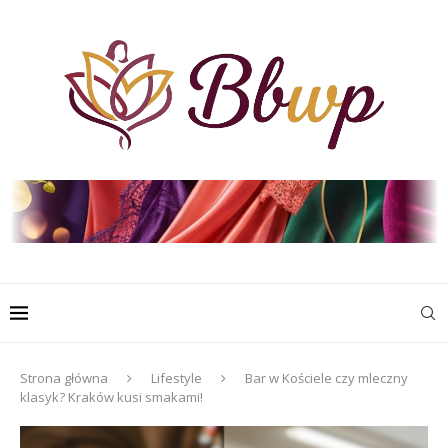
Strona główna
Lifestyle
Bar w Kościele czy mleczny
klasyk? Kraków kusi smakami!