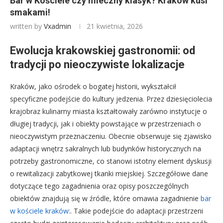
Bar w Kościele czy mleczny klasyk? Kraków kusi
smakami!
written by
Vxadmin
21 kwietnia, 2026
Ewolucja krakowskiej gastronomii: od
tradycji po nieoczywiste lokalizacje
Kraków, jako ośrodek o bogatej historii, wykształcił
specyficzne podejście do kultury jedzenia. Przez dziesięciolecia
krajobraz kulinarny miasta kształtowały zarówno instytucje o
długiej tradycji, jak i obiekty powstające w przestrzeniach o
nieoczywistym przeznaczeniu. Obecnie obserwuje się zjawisko
adaptacji wnętrz sakralnych lub budynków historycznych na
potrzeby gastronomiczne, co stanowi istotny element dyskusji
o rewitalizacji zabytkowej tkanki miejskiej. Szczegółowe dane
dotyczące tego zagadnienia oraz opisy poszczególnych
obiektów znajdują się w źródle, które omawia zagadnienie
bar
w kościele kraków:
. Takie podejście do adaptacji przestrzeni