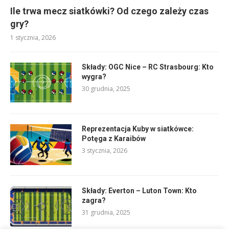
Ile trwa mecz siatkówki? Od czego zależy czas
gry?
1 stycznia, 2026
Składy: OGC Nice – RC Strasbourg: Kto
wygra?
30 grudnia, 2025
Reprezentacja Kuby w siatkówce:
Potęga z Karaibów
3 stycznia, 2026
Składy: Everton – Luton Town: Kto
zagra?
31 grudnia, 2025